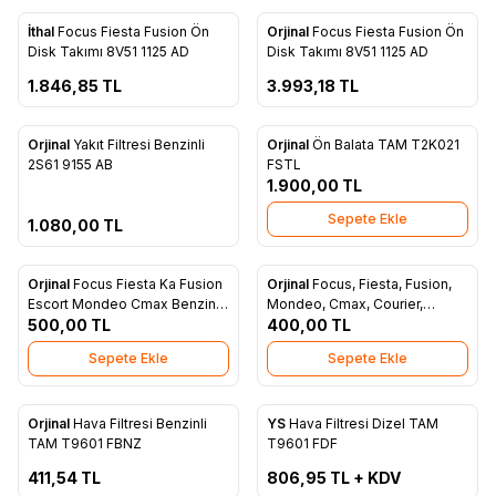
ükendi
Tükendi
İthal
Focus Fiesta Fusion Ön
Orjinal
Focus Fiesta Fusion Ön
Favorilere Ekle
Favorilere Ekle
Disk Takımı 8V51 1125 AD
Disk Takımı 8V51 1125 AD
1.846,85
TL
3.993,18
TL
ükendi
Orjinal
Yakıt Filtresi Benzinli
Orjinal
Ön Balata TAM T2K021
Favorilere Ekle
Favorilere Ekle
2S61 9155 AB
FSTL
1.900,00
TL
Sepete Ekle
1.080,00
TL
Orjinal
Focus Fiesta Ka Fusion
Orjinal
Focus, Fiesta, Fusion,
Favorilere Ekle
Favorilere Ekle
Escort Mondeo Cmax Benzinli
Mondeo, Cmax, Courier,
Yağ Filtresi 978M 6714 B7A
500,00
TL
Connect Yağ Filtresi Dizel TAM
400,00
TL
T6714 FDE
Sepete Ekle
Sepete Ekle
ükendi
Tükendi
Orjinal
Hava Filtresi Benzinli
YS
Hava Filtresi Dizel TAM
Favorilere Ekle
Favorilere Ekle
TAM T9601 FBNZ
T9601 FDF
411,54
TL
806,95
TL + KDV