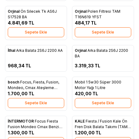
Orjinal
Ön Silecek Tk AS6J
Orjinal
Polen Filtresi TAM
Favorilere Ekle
Favorilere Ekle
S17528 BA
T16N619 YFST
4.841,69
TL
484,17
TL
Sepete Ekle
Sepete Ekle
ükendi
Tükendi
İthal
Arka Balata 2S6J 2200 AA
Orjinal
Arka Balata 2S6J 2200
Favorilere Ekle
Favorilere Ekle
BA
968,34
TL
3.319,33
TL
bosch
Focus, Fiesta, Fusion,
Mobil 1 5w30 Süper 3000
Yeni
Favorilere Ekle
Favorilere Ekle
Mondeo, Cmax Ateşleme
Motor Yağı 1 Litre
Bobini - 4M5G 12029 ZA
1.700,00
TL
420,00
TL
Sepete Ekle
Sepete Ekle
İNTERMOTOR
Focus Fiesta
KALE
Fiesta / Fusion Kale Ön
Yeni
Favorilere Ekle
Favorilere Ekle
Fusion Mondeo Cmax Benzinli
Fren Disk Balata Takımı (TAM
1.300,00
TL
Buji Kablo Tk. YS6F 12280 A1A
T2K021 FSTL)
1.200,00
TL