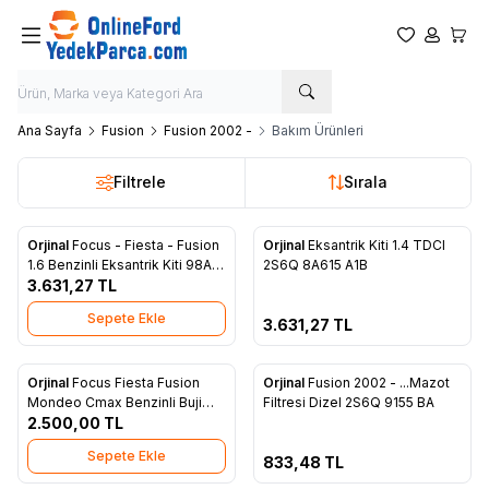
Favorilerim
Hesabım
Sepet
Ana Sayfa
Fusion
Fusion 2002 -
Bakım Ürünleri
Filtrele
Sırala
Tükendi
Orjinal
Focus - Fiesta - Fusion
Orjinal
Eksantrik Kiti 1.4 TDCI
Favorilere Ekle
Favorilere Ekle
1.6 Benzinli Eksantrik Kiti 98AB
2S6Q 8A615 A1B
6K288 AA
3.631,27
TL
Sepete Ekle
3.631,27
TL
Tükendi
Orjinal
Focus Fiesta Fusion
Orjinal
Fusion 2002 - ...Mazot
Favorilere Ekle
Favorilere Ekle
Mondeo Cmax Benzinli Buji
Filtresi Dizel 2S6Q 9155 BA
2.500,00
Kablo Tk. YS6F 12280 A1A
TL
Sepete Ekle
833,48
TL