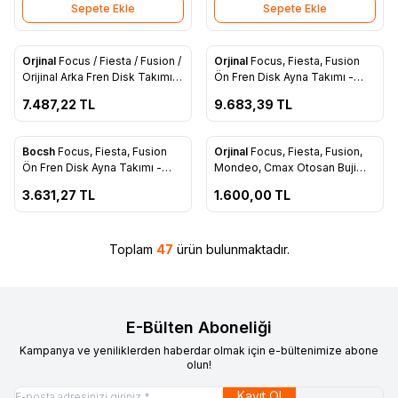
Sepete Ekle
Sepete Ekle
ükendi
Tükendi
Orjinal
Focus / Fiesta / Fusion /
Orjinal
Focus, Fiesta, Fusion
Favorilere Ekle
Favorilere Ekle
Orijinal Arka Fren Disk Takımı
Ön Fren Disk Ayna Takımı -
(C1BC 2A315 AA)
98AB 1125 BE
7.487,22
TL
9.683,39
TL
ükendi
Tükendi
Bocsh
Focus, Fiesta, Fusion
Orjinal
Focus, Fiesta, Fusion,
Favorilere Ekle
Favorilere Ekle
Ön Fren Disk Ayna Takımı -
Mondeo, Cmax Otosan Buji
98AB 1125 BE
Takım - 4M5J 12405 AA
3.631,27
TL
1.600,00
TL
Toplam
47
ürün bulunmaktadır.
E-Bülten Aboneliği
Kampanya ve yeniliklerden haberdar olmak için e-bültenimize abone
olun!
Kayıt Ol