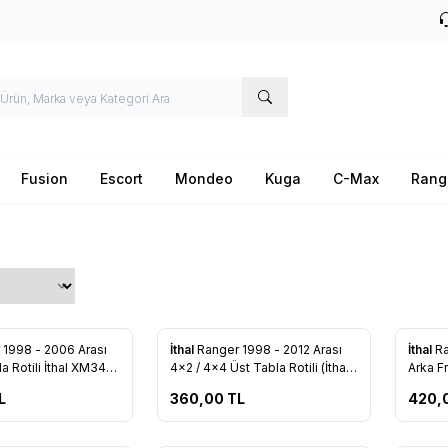
Fusion
Escort
Mondeo
Kuga
C-Max
Rang
Yeni
 1998 - 2006 Arası
İthal
Ranger 1998 - 2012 Arası
İthal
Ra
re Ekle
Favorilere Ekle
Favo
a Rotili İthal XM34
4x2 / 4x4 Üst Tabla Rotili (İthal)
Arka Fr
(XM34 3263 AA)
(6M34 
L
360,00
TL
420,
Tükendi
Tükendi