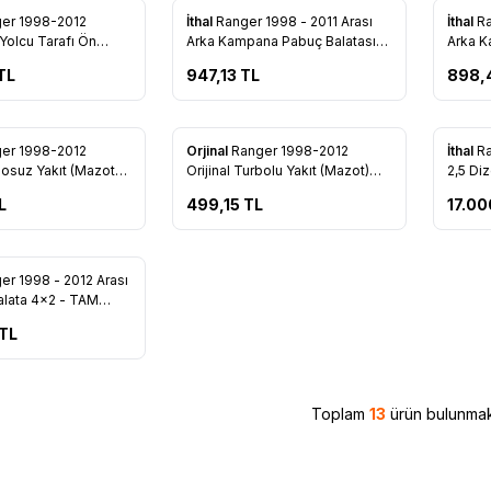
er 1998-2012
İthal
Ranger 1998 - 2011 Arası
İthal
Ra
re Ekle
Favorilere Ekle
Favo
 Yolcu Tarafı Ön
Arka Kampana Pabuç Balatası
Arka K
lu (XM34 17528 AA)
4x4 - 2M34 2200 BA
4x2 -
TL
947,13
TL
898,
Tükendi
er 1998-2012
Orjinal
Ranger 1998-2012
İthal
Ra
re Ekle
Favorilere Ekle
Favo
bosuz Yakıt (Mazot)
Orijinal Turbolu Yakıt (Mazot)
2,5 Diz
AM T6731 RNG)
Filtresi (TAM T6731 RNT)
Kapağ
L
499,15
TL
17.00
er 1998 - 2012 Arası
re Ekle
alata 4x2 - TAM
2
TL
Toplam
13
ürün bulunmak