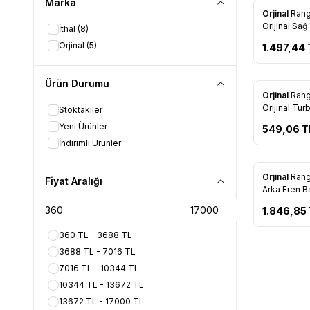
Marka
Orjinal
Rang
Favorile
Orijinal Sağ
İthal
(8)
Silecek Ko
Orjinal
(5)
1.497,44
Tükendi
Ürün Durumu
Orjinal
Rang
Favorile
Orijinal Tur
Stoktakiler
Filtresi (T
Yeni Ürünler
549,06
T
İndirimli Ürünler
Tükendi
Orjinal
Rang
Fiyat Aralığı
Favorile
Arka Fren B
T2200 RNG
1.846,85
360 TL - 3688 TL
3688 TL - 7016 TL
7016 TL - 10344 TL
10344 TL - 13672 TL
13672 TL - 17000 TL