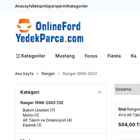
Anasayfa
İletişim
Siparişlerim
Kategoriler
Kategoriler
Mustang
Focus
Fiesta
Ka
Ana Sayfa
Ranger
Ranger 1998-2002
Kategori
Ranger 1998-2002
(13)
Yeni
İthal
Ranger
Bakım Ürünleri
(7)
Favorile
4x4 Alt Tabl
Motor
(1)
Alt Takım ve Direksiyon
(4)
3395 BA
504,00
T
Elektrik
(1)
Tükendi