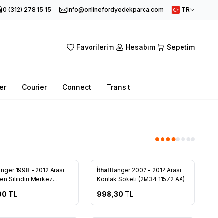
0 (312) 278 15 15
info@onlinefordyedekparca.com
TR
Favorilerim
Hesabım
Sepetim
er
Courier
Connect
Transit
nger 1998 - 2012 Arası
İthal
Ranger 2002 - 2012 Arası
rilere Ekle
Favorilere Ekle
en Silindiri Merkez
Kontak Soketi (2M34 11572 AA)
2261 AB)
00
TL
998,30
TL