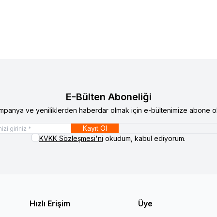
E-Bülten Aboneliği
mpanya ve yeniliklerden haberdar olmak için e-bültenimize abone ol
Kayıt Ol
KVKK Sözleşmesi'ni
okudum, kabul ediyorum.
Hızlı Erişim
Üye