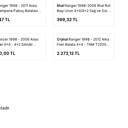
nger 1998 - 2011 Arası
İthal
Ranger 1998-2006 İthal Rot
rilere Ekle
Favorilere Ekle
ampana Pabuç Balatası
Başı Uzun 4x4/4x2 Sağ ve Sol
 2M34 2200 AA
(Adet) (XM34 3280 AA)
47
TL
399,32
TL
Tükendi
ncer 1998 - 2006 Arası
Orjinal
Ranger 1998 - 2012 Arka
rilere Ekle
Favorilere Ekle
el 4x4 - 4x2 Silindir
Fren Balata 4x4 - TAM T2200
ı - 6M34 6049 CB
RNG4
0,00
TL
2.273,12
TL
tadır.