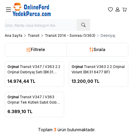
Favorilerim
Hesabım
Sepet
Ana Sayfa
Transit
Transit 2014 - Sonrası (V363)
Debriyaj
Filtrele
Sırala
ükendi
Tükendi
Orjinal
Transit V347 / V363 2.2
Orjinal
Transit V363 2.2 Orijinal
Favorilere Ekle
Favorilere Ekle
Orijinal Debriyaj Seti (BK31
Volant (BK31 6477 BF)
7540 AB)
14.974,44
TL
13.200,00
TL
ükendi
Orjinal
Transit V347 / V363
Favorilere Ekle
Orijinal Tek Kütleli Sabit Göbek
Volant (BK3Q 6375 AC)
6.389,10
TL
Toplam
3
ürün bulunmaktadır.