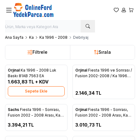
Favorilerim
Hesabım
Sepet
Ana Sayfa
Ka
Ka 1996 - 2008
Debriyaj
Filtrele
Sırala
Tükendi
Orjinal
Ka 1996 - 2008 Luk
Orjinal
Fiesta 1996 ve Sonrası /
Favorilere Ekle
Favorilere Ekle
Baskı 81AB 7563 EA
Fusion 2002-2008 / Ka 1996-
1.663,83
TL + KDV
2002 Orijinal Debriyaj Seti
(Benzinli) (8V21 7540 A1E)
Sepete Ekle
2.146,34
TL
ükendi
Tükendi
Sachs
Fiesta 1996 - Sonrası,
Orjinal
Fiesta 1996 - Sonrası,
Favorilere Ekle
Favorilere Ekle
Fusion 2002 - 2008 Arası, Ka
Fusion 2002 - 2008 Arası, Ka
1996 - 2002 Arası Debriyaj Seti
1996 - 2002 Arası Debriyaj Seti
3.394,21
TL
3.010,73
TL
Benzinli - 8V21 7540 A1E
- 2S61 7540 BG
ükendi
Tükendi