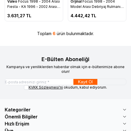
Valeo
Focus 1998 - 2004 Arası
Orjinal
Focus 1998 - 2004
Favorilere Ekle
Favorilere Ekle
Fiesta - KA 1996 - 2002 Arası
Model Arası Debriyaj Rulmanı (
Debriyaj Bilyası - XS41 7A564
Bilyası ) - XS41 7A564 EA
3.631,27
TL
4.442,42
TL
EA
Toplam
6
ürün bulunmaktadır.
E-Bülten Aboneliği
Kampanya ve yeniliklerden haberdar olmak için e-bültenimize abone
olun!
Kayıt Ol
KVKK Sözleşmesi'ni
okudum, kabul ediyorum.
Kategoriler
Önemli Bilgiler
Hızlı Erişim
Üye