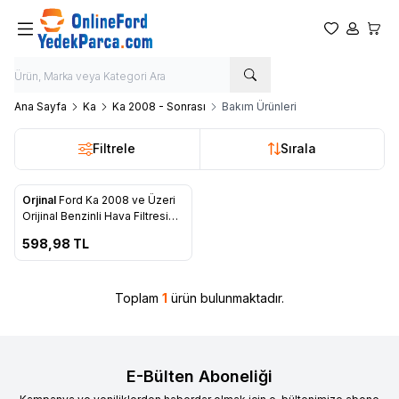
Favorilerim
Hesabım
Sepet
Ana Sayfa
Ka
Ka 2008 - Sonrası
Bakım Ürünleri
Filtrele
Sırala
ükendi
Orjinal
Ford Ka 2008 ve Üzeri
Favorilere Ekle
Orijinal Benzinli Hava Filtresi
(9S51 9601 A1A)
598,98
TL
Toplam
1
ürün bulunmaktadır.
E-Bülten Aboneliği