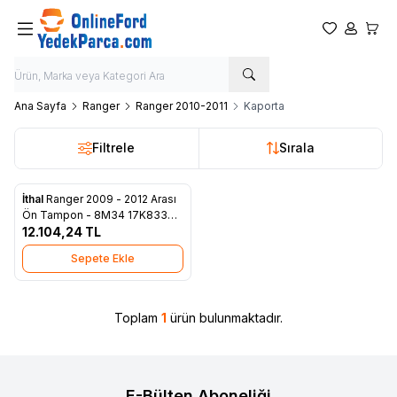
Favorilerim
Hesabım
Sepet
Ana Sayfa
Ranger
Ranger 2010-2011
Kaporta
Filtrele
Sırala
İthal
Ranger 2009 - 2012 Arası
Favorilere Ekle
Ön Tampon - 8M34 17K833
BA
12.104,24
TL
Sepete Ekle
Toplam
1
ürün bulunmaktadır.
E-Bülten Aboneliği