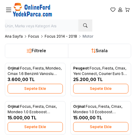
Favorilerim
Hesabım
Sepet
Ana Sayfa
Focus
Focus 2014 - 2018
Motor
Filtrele
Sırala
Orjinal
Focus, Fiesta, Mondeo,
Peugeot
Focus, Fiesta, Cmax,
Yeni
Yeni
Favorilere Ekle
Favorilere Ekle
Cmax 1.6 Benzinli Vanoslu
Yeni Connect, Courier Euro 5
Eksoz Eksantrik Dişlisi (Orjinal)
3.600,00
TL
Silindir Kapak Komple Dolu
25.200,00
TL
(4M5G 6C524 ZA)
Subaplı Orjinal AV6Q 6C032 AA
Sepete Ekle
Sepete Ekle
Orjinal
Focus, Fiesta, Cmax,
Orjinal
Focus, Fiesta, Cmax,
Yeni
Yeni
Favorilere Ekle
Favorilere Ekle
Mondeo 1.0 Ecoboost
Mondeo 1.0 Ecoboost
Eksantrik Mili Emme Orjinal
15.000,00
TL
Eksantrik Mili Eksoz Orjinal
15.000,00
TL
CM5G 6A267 AA
CM5G 6A269 AB
Sepete Ekle
Sepete Ekle