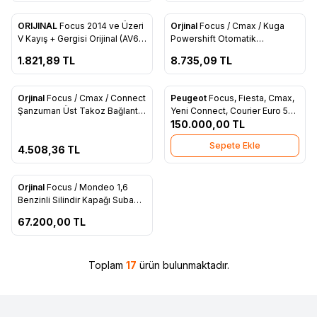
ükendi
Tükendi
ORIJINAL
Focus 2014 ve Üzeri
Orjinal
Focus / Cmax / Kuga
Favorilere Ekle
Favorilere Ekle
V Kayış + Gergisi Orijinal (AV6Q
Powershift Otomatik
6A228 AB)
Şanzuman Üst Takoz (5N51
1.821,89
TL
8.735,09
TL
7M121 KD)
ükendi
Orjinal
Focus / Cmax / Connect
Peugeot
Focus, Fiesta, Cmax,
Favorilere Ekle
Favorilere Ekle
Şanzuman Üst Takoz Bağlantı
Yeni Connect, Courier Euro 5
Braketi (3M51 7M125 AE)
1.6 Servis Motoru (AV6Q 6006
150.000,00
TL
BA)
Sepete Ekle
4.508,36
TL
ükendi
Orjinal
Focus / Mondeo 1,6
Favorilere Ekle
Benzinli Silindir Kapağı Subaplı
Dolu - 7S7G 6C032 AA
67.200,00
TL
Toplam
17
ürün bulunmaktadır.