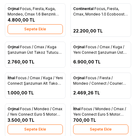
Tükendi
Orjinal
Focus, Fiesta, Kuga,
Continental
Focus, Fiesta,
Yeni
Yeni
Favorilere Ekle
Favorilere Ekle
Mondeo, Cmax 1.6 Benzinli
Cmax, Mondeo 1.0 Ecoboost
Vanoslu Emme Eksantrik Dişlisi
4.800,00
TL
Turbo Şarj Komple (CM5G
Orjinal (DS7G 6C524 AA)
6K682 GE)
Sepete Ekle
22.200,00
TL
ükendi
Tükendi
Orjinal
Focus / Cmax / Kuga
Orjinal
Focus / Cmax / Kuga /
Favorilere Ekle
Favorilere Ekle
Şanzuman Üst Takoz Tutucu
Yeni Connect Şanzuman Üst
Bağlantı Braketi (AV61 7M125
Takozu (AV61 7M121 BC)
2.760,00
TL
6.900,00
TL
AA)
ükendi
Tükendi
İthal
Focus / Cmax / Kuga / Yeni
Orjinal
Focus / Fiesta /
Favorilere Ekle
Favorilere Ekle
Connect Şanzuman Alt Takozu
Mondeo / Connect / Courier
(AV61 6P082 AC)
Motor Üstü Yağ Dolum Kapağı
1.000,00
TL
2.469,26
TL
(AV6Q 6766 AA)
Orjinal
Focus / Mondeo / Cmax
İthal
Focus / Mondeo / Cmax /
Favorilere Ekle
Favorilere Ekle
/ Yeni Connect Euro 5 Motor
Yeni Connect Euro 5 Motor
Enjektör Geri Dönüş Hortumu
3.500,00
TL
Enjektör Geri Dönüş Hortumu
700,00
TL
Dişi (AV6Q 9K022 AB)
Dişi (AV6Q 9K022 AB)
Sepete Ekle
Sepete Ekle