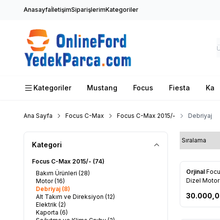
Anasayfa
İletişim
Siparişlerim
Kategoriler
Kategoriler
Mustang
Focus
Fiesta
Ka
Ana Sayfa
Focus C-Max
Focus C-Max 2015/-
Debriyaj
Kategori
Focus C-Max 2015/-
(74)
Orjinal
Focu
Bakım Ürünleri
(28)
Favorile
Dizel Motor
Motor
(16)
Debriyaj
(8)
Balata Seti
30.000,
Alt Takım ve Direksiyon
(12)
Elektrik
(2)
Kaporta
(6)
Tükendi