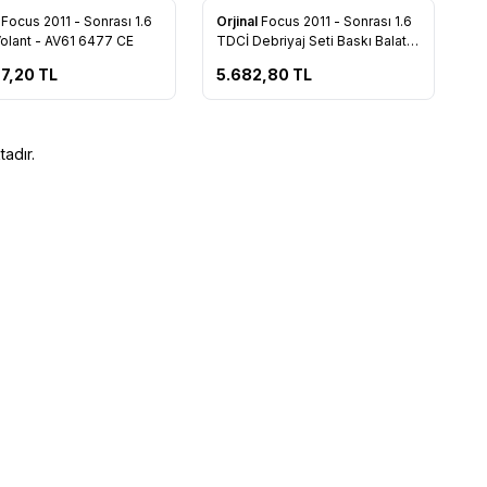
l
Focus 2011 - Sonrası 1.6
Orjinal
Focus 2011 - Sonrası 1.6
rilere Ekle
Favorilere Ekle
olant - AV61 6477 CE
TDCİ Debriyaj Seti Baskı Balata
- AV61 7540 C1B
7,20
TL
5.682,80
TL
adır.