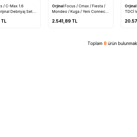
s / C-Max 1.6
Orjinal
Focus / Cmax / Fiesta /
Orjina
re Ekle
Favorilere Ekle
Favo
jinal Debriyaj Seti
Mondeo / Kuga / Yeni Connect
TDCİ V
3 CB)
Orijinal Prizdirek Mil Yatağı
TL
2.541,89
TL
20.57
Şanzuman Çıkış Üçgen Bilya 6
İleri Manuel Şanzuman (AV6R
7B694 MA)
Toplam
8
ürün bulunmakt