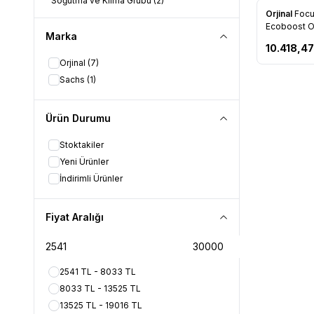
Soğutma ve Klima Grubu
(2)
Orjinal
Focu
Favorile
Ecoboost Ori
Marka
(AV61 7C62
10.418,47
Orjinal
(7)
Sachs
(1)
Ürün Durumu
Stoktakiler
Yeni Ürünler
İndirimli Ürünler
Fiyat Aralığı
2541 TL - 8033 TL
8033 TL - 13525 TL
13525 TL - 19016 TL