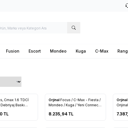
Fusion
Escort
Mondeo
Kuga
C-Max
Rang
Tükendi
Tükendi
s, Cmax 1.6 TDCİ
Orjinal
Focus / C-Max - Fiesta /
Orjina
re Ekle
Favorilere Ekle
Favo
 Debriyaj Baskı
Mondeo / Kuga / Yeni Connect
Orijina
 - FM51 7C623 AB
1.5 - 1.6 TDCI Orijinal Debriyaj
C1C)
00
TL
8.235,94
TL
7.387
Seti (FM51 7540 AB)
Tükendi
Tükendi