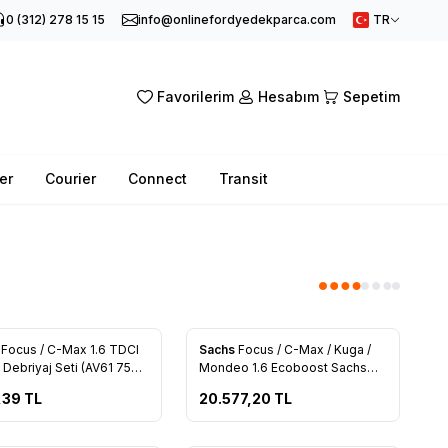
0 (312) 278 15 15
info@onlinefordyedekparca.com
TR
Favorilerim
Hesabım
Sepetim
er
Courier
Connect
Transit
Tükendi
l
Focus / C-Max 1.6 TDCI
Sachs
Focus / C-Max / Kuga /
rilere Ekle
Favorilere Ekle
l Debriyaj Seti (AV61 7540
Mondeo 1.6 Ecoboost Sachs
Volan (AV61 6477 BE)
,39
TL
20.577,20
TL
Tükendi