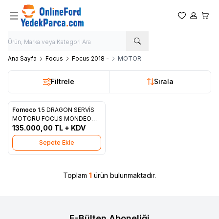
Favorilerim
Hesabım
Sepet
Ana Sayfa
Focus
Focus 2018 -
MOTOR
Filtrele
Sırala
Fomoco
1.5 DRAGON SERVİS
Yeni
Favorilere Ekle
MOTORU FOCUS MONDEO
GN1G 6006 AF
135.000,00
TL + KDV
Sepete Ekle
Toplam
1
ürün bulunmaktadır.
E-Bülten Aboneliği