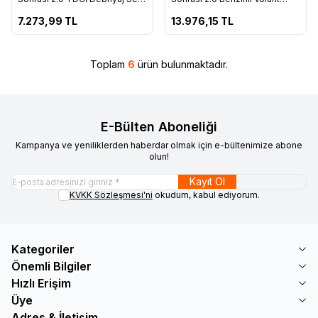
Favorilere Ekle
Favorilere Ekle
Baskı Balata - 7G9N 7540 BA
Dişlisi - 8G91 6477 BC
7.273,99
TL
13.976,15
TL
Toplam
6
ürün bulunmaktadır.
E-Bülten Aboneliği
Kampanya ve yeniliklerden haberdar olmak için e-bültenimize abone
olun!
Kayıt Ol
KVKK Sözleşmesi'ni
okudum, kabul ediyorum.
Kategoriler
Önemli Bilgiler
Hızlı Erişim
Üye
Adres & İletişim