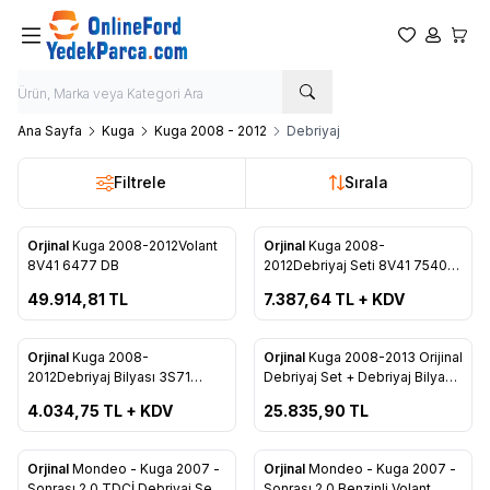
Favorilerim
Hesabım
Sepet
Ana Sayfa
Kuga
Kuga 2008 - 2012
Debriyaj
Filtrele
Sırala
ükendi
Tükendi
Orjinal
Kuga 2008-2012Volant
Orjinal
Kuga 2008-
Favorilere Ekle
Favorilere Ekle
8V41 6477 DB
2012Debriyaj Seti 8V41 7540
AA
49.914,81
TL
7.387,64
TL + KDV
ükendi
Tükendi
Orjinal
Kuga 2008-
Orjinal
Kuga 2008-2013 Orijinal
Favorilere Ekle
Favorilere Ekle
2012Debriyaj Bilyası 3S71
Debriyaj Set + Debriyaj Bilya
7A564 BC
(8V41 7540 AA + 3S71 7A564
4.034,75
TL + KDV
25.835,90
TL
AG)
ükendi
Tükendi
Orjinal
Mondeo - Kuga 2007 -
Orjinal
Mondeo - Kuga 2007 -
Sonrası 2.0 TDCİ Debriyaj Seti
Sonrası 2.0 Benzinli Volant