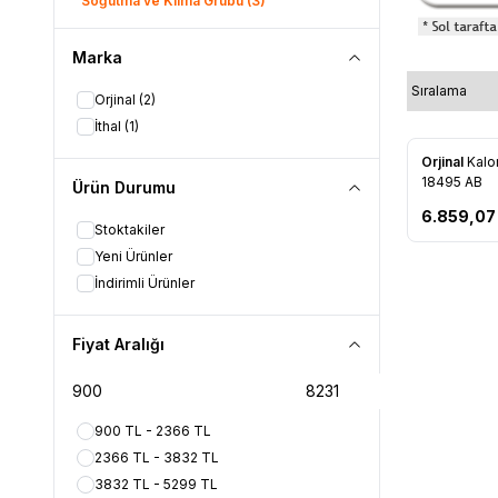
Soğutma ve Klima Grubu
(3)
Marka
Orjinal
(2)
İthal
(1)
Orjinal
Kalor
Favorile
18495 AB
Ürün Durumu
6.859,07
Stoktakiler
Yeni Ürünler
İndirimli Ürünler
Fiyat Aralığı
900 TL - 2366 TL
2366 TL - 3832 TL
3832 TL - 5299 TL