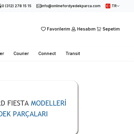
0 (312) 278 15 15
info@onlinefordyedekparca.com
TR
Favorilerim
Hesabım
Sepetim
er
Courier
Connect
Transit