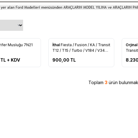
Tükendi
ifer Musluğu 7N21
İthal
Fiesta / Fusion / KA / Transit
Orjina
re Ekle
Favorilere Ekle
Favo
T12 / T15 / Turbo / V184 / V347
Transit
Kalorifer Musluğu İthal (7N21
V347 K
TL + KDV
900,00
TL
8.23
18495 AC)
18495 
Toplam
3
ürün bulunmakt