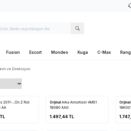
Fusion
Escort
Mondeo
Kuga
C-Max
Rang
akım ve Direksiyon
Tükendi
s 2011-...Ön Z Rot
Orjinal
Arka Amortisör 4M51
Orjina
re Ekle
Favorilere Ekle
Favo
8 AA
18080 AAG
18K00
TL
1.497,44
TL
1.747
Tükendi