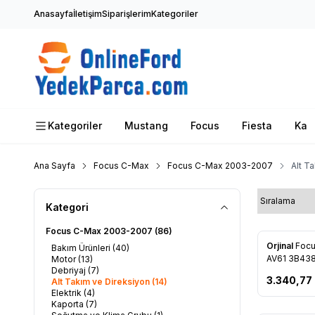
Anasayfa
İletişim
Siparişlerim
Kategoriler
Kategoriler
Mustang
Focus
Fiesta
Ka
Ana Sayfa
Focus C-Max
Focus C-Max 2003-2007
Alt T
Kategori
Focus C-Max 2003-2007
(86)
Orjinal
Focu
Bakım Ürünleri
(40)
Favorile
AV61 3B43
Motor
(13)
Debriyaj
(7)
3.340,77
Alt Takım ve Direksiyon
(14)
Elektrik
(4)
Kaporta
(7)
Tükendi