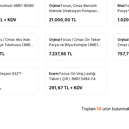
Yeni
sör 4M51 18080
Orjinal
Focus, Cmax Benzinli
İthal
F
re Ekle
Favorilere Ekle
Favo
Hidrolik Direksiyon Pompası
Porya 
(Power) (Orjinal) (4M51 3A696
2C300
L + KDV
21.000,00
TL
1.020
AE)
Tükendi
s / Cmax Aks Askı
Orjinal
Focus / Cmax Ön Teker
Orjina
re Ekle
Favorilere Ekle
Favo
çe Tututcusu (3M51
Porya ve Bilya Komple (3M51
Cmax /
2C300 CH)
Connec
TL
7.237,65
TL
757,7
Courier
Askı B
Keçesi 93ZT-
Ecem
Focus Ön Viraj Lastiği
re Ekle
Favorilere Ekle
Takım ( Çift ) 3M51 5484 CA
L
291,67
TL + KDV
Toplam
14
ürün bulunmak