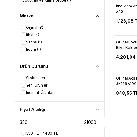
Soğutma ve Klima Grubu
(1)
İthal
Arka Amorti
Favorile
AAG
Marka
1.123,08
T
Orjinal
(8)
İthal
(4)
Sachs
(1)
Orjinal
Focu
Favorile
Bilya Kelep
Ecem
(1)
3K305 ME)
4.281,04
Ürün Durumu
Stoktakiler
Orjinal
Aks 
Favorile
3K169-A9C
Yeni Ürünler
İndirimli Ürünler
848,55
T
Fiyat Aralığı
350 TL - 4480 TL