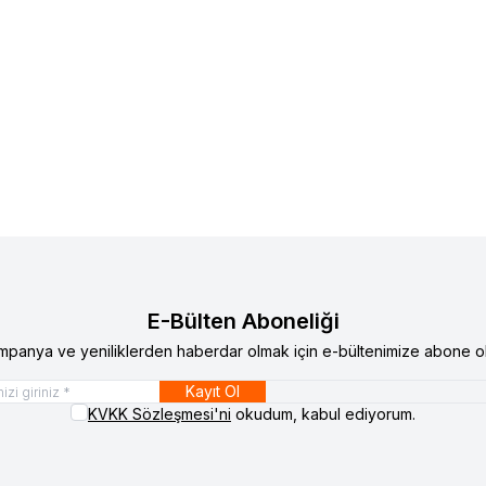
E-Bülten Aboneliği
mpanya ve yeniliklerden haberdar olmak için e-bültenimize abone ol
Kayıt Ol
KVKK Sözleşmesi'ni
okudum, kabul ediyorum.