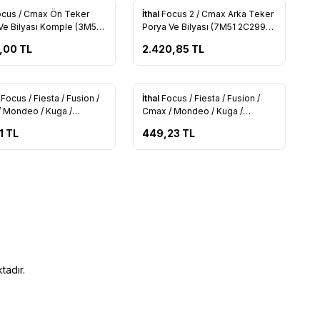
ocus / Cmax Ön Teker
İthal
Focus 2 / Cmax Arka Teker
rilere Ekle
Favorilere Ekle
Ve Bilyası Komple (3M51
Porya Ve Bilyası (7M51 2C299
 CH)
AD)
,00
TL
2.420,85
TL
l
Focus / Fiesta / Fusion /
İthal
Focus / Fiesta / Fusion /
rilere Ekle
Favorilere Ekle
 Mondeo / Kuga /
Cmax / Mondeo / Kuga /
t / Transit V184, V347 /
Connect / Transit V184, V347 /
1
TL
449,23
TL
 / Custom Orijinal Şaft
Courier / Custom İthal Şaft Askı
ilyası (97AG 3C083 AD)
Bilyası (97AG 3C083 AD)
tadır.