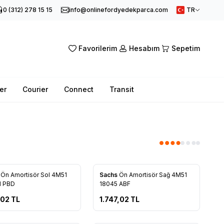
0 (312) 278 15 15
info@onlinefordyedekparca.com
TR
Favorilerim
Hesabım
Sepetim
er
Courier
Connect
Transit
Tükendi
l
Ön Amortisör Sol 4M51
Sachs
Ön Amortisör Sağ 4M51
rilere Ekle
Favorilere Ekle
1 PBD
18045 ABF
,02
TL
1.747,02
TL