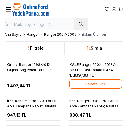
Favorilerim
Hesabım
Sepet
Ana Sayfa
Ranger
Ranger 2007-2009
Bakım Ürünleri
Filtrele
Sırala
ükendi
Orjinal
Ranger 1998-2012
KALE
Ranger 2002 - 2012 Arası
Favorilere Ekle
Favorilere Ekle
Orijinal Sağ Yolcu Tarafı Ön
Ön Fren Disk Balatası 4x4 -
Silecek Kolu (XM34 17528 AA)
3M35 2001 FA
1.089,38
TL
Sepete Ekle
1.497,44
TL
ükendi
Tükendi
İthal
Ranger 1998 - 2011 Arası
İthal
Ranger 1998 - 2011 Arası
Favorilere Ekle
Favorilere Ekle
Arka Kampana Pabuç Balatası
Arka Kampana Pabuç Balatası
4x4 - 2M34 2200 BA
4x2 - 2M34 2200 AA
947,13
TL
898,47
TL
ükendi
Tükendi