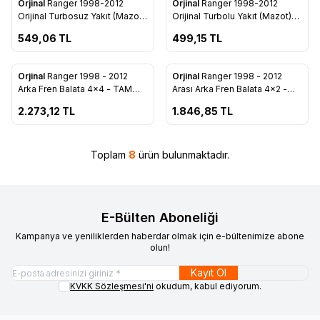
Orjinal
Ranger 1998-2012
Orjinal
Ranger 1998-2012
Favorilere Ekle
Favorilere Ekle
Orijinal Turbosuz Yakıt (Mazot)
Orijinal Turbolu Yakıt (Mazot)
Filtresi (TAM T6731 RNG)
Filtresi (TAM T6731 RNT)
549,06
TL
499,15
TL
ükendi
Tükendi
Orjinal
Ranger 1998 - 2012
Orjinal
Ranger 1998 - 2012
Favorilere Ekle
Favorilere Ekle
Arka Fren Balata 4x4 - TAM
Arası Arka Fren Balata 4x2 -
T2200 RNG4
TAM T2200 RNG2
2.273,12
TL
1.846,85
TL
Toplam
8
ürün bulunmaktadır.
E-Bülten Aboneliği
Kampanya ve yeniliklerden haberdar olmak için e-bültenimize abone
olun!
Kayıt Ol
KVKK Sözleşmesi'ni
okudum, kabul ediyorum.