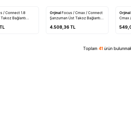
Tükendi
s / Connect 1.8
Orjinal
Focus / Cmax / Connect
Orjina
re Ekle
Favorilere Ekle
Favo
 Takoz Bağlantı
Şanzuman Üst Takoz Bağlantı
Cmax /
G9Q 6030 AB)
Braketi (3M51 7M125 AE)
Askı L
TL
4.508,36
TL
549,
Toplam
41
ürün bulunmak