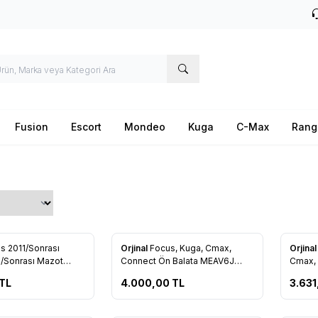
Fusion
Escort
Mondeo
Kuga
C-Max
Rang
Tükendi
s 2011/Sonrası
Orjinal
Focus, Kuga, Cmax,
Orjina
re Ekle
Favorilere Ekle
Favo
8/Sonrası Mazot
Connect Ön Balata MEAV6J
Cmax, 
Filtresi Elemanı AV6Q 9D410 AA
2K021 AA
Connec
TL
4.000,00
TL
3.631
Filtre