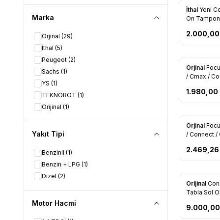
Yeni
İthal
Yeni C
Favorile
Marka
Ön Tampon P
17B968 AC
2.000,00
Orjinal
(29)
İthal
(5)
Peugeot
(2)
Orjinal
Focu
Sachs
(1)
Favorile
/ Cmax / Co
YS
(1)
Kızdırma Bu
1.980,00
12A343 CA)
TEKNOROT
(1)
Orijinal
(1)
Tükendi
Orjinal
Focu
Favorile
Yakıt Tipi
/ Connect /
Yağ Dolum 
2.469,26
AA)
Benzinli
(1)
Benzin + LPG
(1)
Tükendi
Dizel
(2)
Orijinal
Con
Favorile
Tabla Sol O
BC)
Motor Hacmi
9.000,00