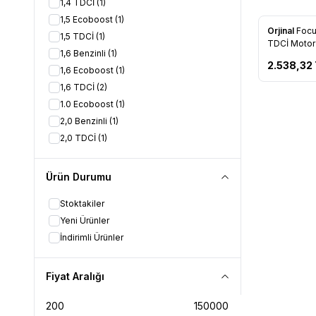
1,4 TDCİ
(1)
1,5 Ecoboost
(1)
Orjinal
Focu
1,5 TDCİ
(1)
Favorile
TDCİ Motor
1,6 Benzinli
(1)
Braketi (6
2.538,32
1,6 Ecoboost
(1)
1,6 TDCİ
(2)
1.0 Ecoboost
(1)
2,0 Benzinli
(1)
2,0 TDCİ
(1)
Ürün Durumu
Stoktakiler
Yeni Ürünler
İndirimli Ürünler
Fiyat Aralığı