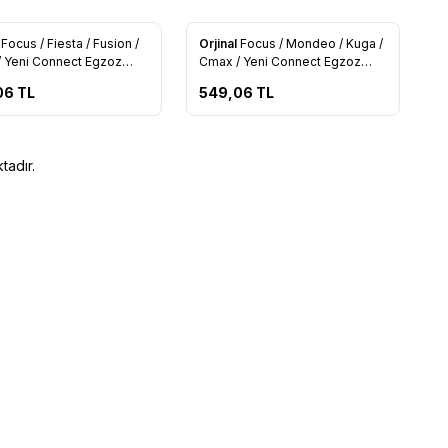
l
Focus / Fiesta / Fusion /
Orjinal
Focus / Mondeo / Kuga /
rilere Ekle
Favorilere Ekle
 Yeni Connect Egzoz
Cmax / Yeni Connect Egzoz
astiği (3M51 5A262 EB)
Askı Lastiği (3M51 5A262 DB)
06
TL
549,06
TL
tadır.