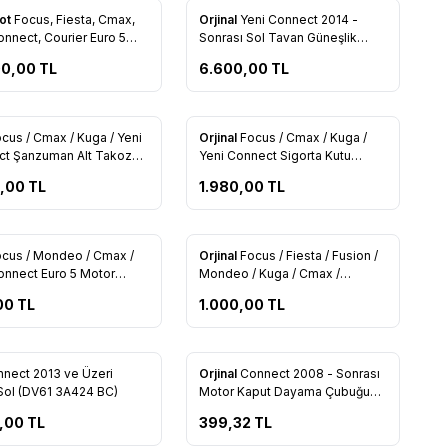
Yeni
ot
Focus, Fiesta, Cmax,
Orjinal
Yeni Connect 2014 -
rilere Ekle
Favorilere Ekle
onnect, Courier Euro 5
Sonrası Sol Tavan Güneşlik
ir Kapak Komple Dolu
(Orjinal) (DT11 V04101 FJ34X1)
00,00
TL
6.600,00
TL
ı Orjinal AV6Q 6C032 AA
Tükendi
cus / Cmax / Kuga / Yeni
Orjinal
Focus / Cmax / Kuga /
rilere Ekle
Favorilere Ekle
t Şanzuman Alt Takozu
Yeni Connect Sigorta Kutu
6P082 AC)
Kapak (AV6T 14A076 AB)
0,00
TL
1.980,00
TL
cus / Mondeo / Cmax /
Orjinal
Focus / Fiesta / Fusion /
rilere Ekle
Favorilere Ekle
onnect Euro 5 Motor
Mondeo / Kuga / Cmax /
ör Geri Dönüş Hortumu
Connect / Transit V184 / V347 /
00
TL
1.000,00
TL
AV6Q 9K022 AB)
V363 / Courier / Custom Kontak
Teminali Termik (AA6T 11572
AA)
nect 2013 ve Üzeri
Orjinal
Connect 2008 - Sonrası
rilere Ekle
Favorilere Ekle
Tabla Sol (DV61 3A424 BC)
Motor Kaput Dayama Çubuğu
(8T16 16A931 AB)
,00
TL
399,32
TL