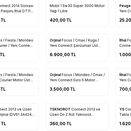
Yeni
Yeni
onnect 2014 Sonrası
Mobil 1 5w30 Süper 3000 Motor
Peuge
re Ekle
Favorilere Ekle
Favo
anjuru İthal DT11
Yağı 1 Litre
Yeni C
Silind
TL
420,00
TL
25.2
Subapl
Tükendi
Tükendi
s / Fiesta / Mondeo
Orjinal
Focus / Cmax / Kuga /
İthal
Fo
re Ekle
Favorilere Ekle
Favo
urier / Yeni Connect
Yeni Connect Şanzuman Üst
Connec
ji Rolesi (AV61
Takozu (AV61 7M121 BC)
(AV61 
TL
6.900,00
TL
1.00
s / Fiesta / Mondeo
Orjinal
Focus / Mondeo / Cmax /
İthal
Fo
re Ekle
Favorilere Ekle
Favo
 Courier Motor Üstü
Yeni Connect Euro 5 Motor
Yeni C
Kapağı (AV6Q 6766
Enjektör Geri Dönüş Hortumu
Enjekt
TL
3.500,00
TL
700,
Dişi (AV6Q 9K022 AB)
Dişi (
Tükendi
nect 2013 ve Üzeri
TEKNOROT
Connect 2013 ve
YS
Con
re Ekle
Favorilere Ekle
Favo
rijinal (DV61 3A424
Üzeri Ön Z Rot Teknorot
Sağ/Sol (AV61 3B438 BA)
TL
360,00
TL
1.620