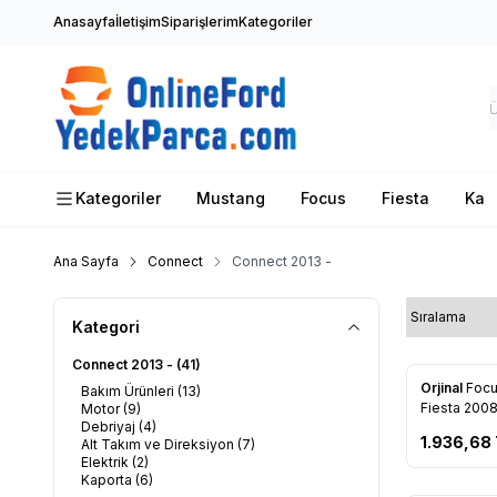
Anasayfa
İletişim
Siparişlerim
Kategoriler
Kategoriler
Mustang
Focus
Fiesta
Ka
Ana Sayfa
Connect
Connect 2013 -
Kategori
Connect 2013 -
(41)
Orjinal
Focu
Bakım Ürünleri
(13)
Favorile
Fiesta 200
Motor
(9)
Debriyaj
(4)
1.936,68
Alt Takım ve Direksiyon
(7)
Elektrik
(2)
Kaporta
(6)