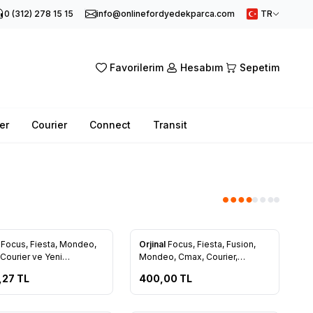
0 (312) 278 15 15
info@onlinefordyedekparca.com
TR
Favorilerim
Hesabım
Sepetim
er
Courier
Connect
Transit
l
Focus, Fiesta, Mondeo,
Orjinal
Focus, Fiesta, Fusion,
rilere Ekle
Favorilere Ekle
Courier ve Yeni
Mondeo, Cmax, Courier,
t1.4, 1.5, 1.6 TDCİ Mazot
Connect Yağ Filtresi Dizel TAM
,27
TL
400,00
TL
si AV6Q 9155 BA
T6714 FDE
Tükendi