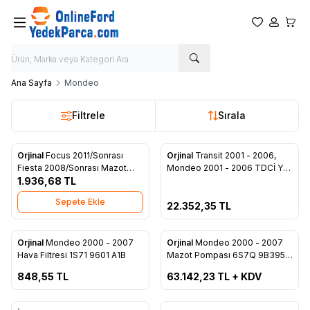
Favorilerim
Hesabım
Sepet
Ana Sayfa
Mondeo
Filtrele
Sırala
Tükendi
Orjinal
Focus 2011/Sonrası
Orjinal
Transit 2001 - 2006,
Favorilere Ekle
Favorilere Ekle
Fiesta 2008/Sonrası Mazot
Mondeo 2001 - 2006 TDCİ Yağ
Filtresi Elemanı AV6Q 9D410
1.936,68
TL
Soğutucu Önden çeker 1C1Q
AA
6B624 AH
Sepete Ekle
22.352,35
TL
ükendi
Tükendi
Orjinal
Mondeo 2000 - 2007
Orjinal
Mondeo 2000 - 2007
Favorilere Ekle
Favorilere Ekle
Hava Filtresi 1S71 9601 A1B
Mazot Pompası 6S7Q 9B395
AA
848,55
TL
63.142,23
TL + KDV
ükendi