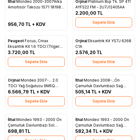
İthal
Mondeo 2000-2007Arka
Orjinal
Platinum Buji Tk. SP 411
Favorilere Ekle
Favorilere Ekle
Amortisör Takozu 1S71 18198
AYFS22 FM - 2U7J12405AA
AH
2.200,00
TL
Sepete Ekle
956,70
TL + KDV
Peugeot
Focus, Cmax
Orjinal
Eksantrik Kit YS7J 6268
Favorilere Ekle
Favorilere Ekle
Eksantrik Kit 1.6 TDCI (Triger
C1A
3.720,00
Seti) 3M5Q 8A615 AA
TL
2.576,20
TL
Sepete Ekle
Sepete Ekle
Orjinal
Mondeo 2007-... 2.0
İthal
Mondeo 2008-...Ön
Favorilere Ekle
Favorilere Ekle
TDCI Yağ Soğutucu 9M5Q
Çamurluk Davlumbazı Sağ
6L625 AA
6.566,79
TL + KDV
7S71 A16114 AH
505,14
TL + KDV
Sepete Ekle
Sepete Ekle
İthal
Mondeo 1993 - 2000 Ön
İthal
Mondeo 1993 - 2000 Ön
Favorilere Ekle
Favorilere Ekle
Çamurluk Davlumbazı Sol
Çamurluk Davlumbazı Sağ
96BG 16115 AH
698,81
TL
96BG 16114 AG
582,34
TL + KDV