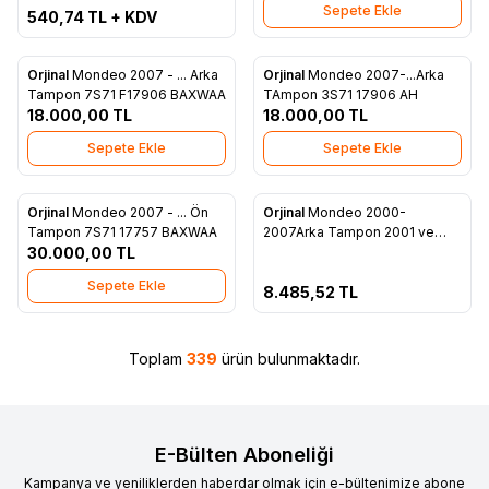
Sepete Ekle
540,74
TL + KDV
Orjinal
Mondeo 2007 - ... Arka
Orjinal
Mondeo 2007-...Arka
Favorilere Ekle
Favorilere Ekle
Tampon 7S71 F17906 BAXWAA
TAmpon 3S71 17906 AH
18.000,00
TL
18.000,00
TL
Sepete Ekle
Sepete Ekle
Tükendi
Orjinal
Mondeo 2007 - ... Ön
Orjinal
Mondeo 2000-
Favorilere Ekle
Favorilere Ekle
Tampon 7S71 17757 BAXWAA
2007Arka Tampon 2001 ve
30.000,00
TL
2003 Model 1S71 17906 BR
Sepete Ekle
8.485,52
TL
Toplam
339
ürün bulunmaktadır.
E-Bülten Aboneliği
Kampanya ve yeniliklerden haberdar olmak için e-bültenimize abone