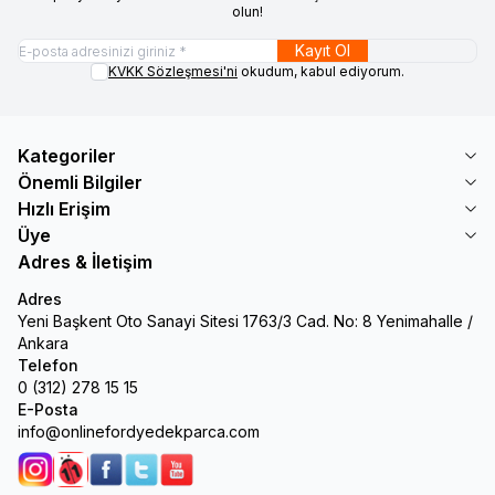
olun!
Kayıt Ol
KVKK Sözleşmesi'ni
okudum, kabul ediyorum.
Kategoriler
Önemli Bilgiler
Hızlı Erişim
Üye
Adres & İletişim
Adres
Yeni Başkent Oto Sanayi Sitesi 1763/3 Cad. No: 8 Yenimahalle /
Ankara
Telefon
0 (312) 278 15 15
E-Posta
info@onlinefordyedekparca.com