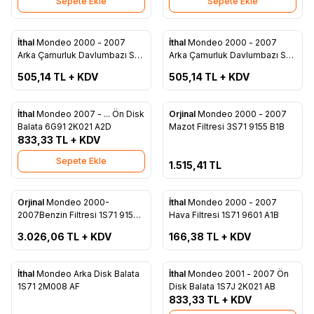
Sepete Ekle
Sepete Ekle
ükendi
Tükendi
İthal
Mondeo 2000 - 2007
İthal
Mondeo 2000 - 2007
Favorilere Ekle
Favorilere Ekle
Arka Çamurluk Davlumbazı Sol
Arka Çamurluk Davlumbazı Sağ
1S71 F278B51 AE
1S71 F278B50 AE
505,14
TL + KDV
505,14
TL + KDV
Tükendi
İthal
Mondeo 2007 - ... Ön Disk
Orjinal
Mondeo 2000 - 2007
Favorilere Ekle
Favorilere Ekle
Balata 6G91 2K021 A2D
Mazot Filtresi 3S71 9155 B1B
833,33
TL + KDV
Sepete Ekle
1.515,41
TL
ükendi
Tükendi
Orjinal
Mondeo 2000-
İthal
Mondeo 2000 - 2007
Favorilere Ekle
Favorilere Ekle
2007Benzin Filtresi 1S71 9155
Hava Filtresi 1S71 9601 A1B
BA
3.026,06
TL + KDV
166,38
TL + KDV
ükendi
İthal
Mondeo Arka Disk Balata
İthal
Mondeo 2001 - 2007 Ön
Favorilere Ekle
Favorilere Ekle
1S71 2M008 AF
Disk Balata 1S7J 2K021 AB
833,33
TL + KDV