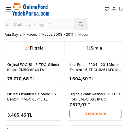
Favorilerim
Hesabım
Sepet
Ana Sayfa
Focus
Focus 2008 - 2011
Motor
Filtrele
Sırala
ükendi
Tükendi
Orijinal
FOCUS 1,6 TDCİ Silindir
İthal
Focus 2004 - 2011 Motor
Favorilere Ekle
Favorilere Ekle
Kapak 7M5Q 6049 FA
Takozu 1.6 TDCI 3M51 6F012
BH
75.770,68
TL
1.694,59
TL
ükendi
Orjinal
Eksantrik Selonoid 1.6
Orjinal
Grank Kasnağı 1.6 TDCİ
Favorilere Ekle
Favorilere Ekle
Benzinli 4M5G 6L713 AE
<br> 3M5Q 6B319 CC
7.577,07
TL
Sepete Ekle
3.485,45
TL