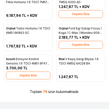
Favorilere Ekle
Favorilere Ekle
Filtre Hortumu 1.6 TDCİ 7M51
7M5Q 6200 AD
9A673 EJ
1.247,87
TL + KDV
Sepete Ekle
6.187,94
TL + KDV
ükendi
Orjinal
Turbo Hortumu 1.6 TDCİ
Orjinal
Ford Egr Subap Focus /
Favorilere Ekle
Favorilere Ekle
6M51 6K863 GC
Kuga / C-Max / Mondeo 6G9Q
9E882 CA
2.183,77
TL + KDV
Sepete Ekle
1.767,82
TL + KDV
Tükendi
bosch
Emisyon Kontrol
İthal
V Kayış Gergi Bilyası 1.6
Favorilere Ekle
Favorilere Ekle
Sensörü 1.6 TDCİ 4M51 9F479
TDCİ 4M5Q 6A228 BA
AA
3.700,00
TL
Sepete Ekle
1.247,87
TL
Toplam
74
ürün bulunmaktadır.