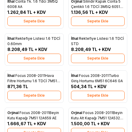
İthal
Conta Tk. 1.6 Tdci 3M5Q
Orjinal
Silindir Kapak Conta 5
Favorilere Ekle
Favorilere Ekle
6008 AA
Çentikli 1.6 TDCİ 3M5Q 6051
1.262,84
TL + KDV
EA
1.136,56
TL + KDV
Sepete Ekle
Sepete Ekle
İthal
Rektefiye Listesi 1.6 TDCİ
İthal
Rektefiye Listesi 1.6 TDCİ
Favorilere Ekle
Favorilere Ekle
0.60mm
STD
8.208,49
TL + KDV
8.208,49
TL + KDV
Sepete Ekle
Sepete Ekle
İthal
Focus 2008-2011Hava
İthal
Focus 2008-2011Turbo
Favorilere Ekle
Favorilere Ekle
Filtre Hortumu 1.6 TDCİ 7M51
Giriş Hortumu 6M51 6C646 GA
9A673 EJ
871,36
TL
504,34
TL + KDV
Sepete Ekle
Sepete Ekle
Orjinal
Focus 2008-2011Beyin
Orjinal
Focus 2008-2011Beyin
Favorilere Ekle
Favorilere Ekle
Kutu Kapağı 7M51 12A659 AE
Kutu Alt Kapağı 7M51 12A532
1.666,67
TL + KDV
BC
1.500,00
TL + KDV