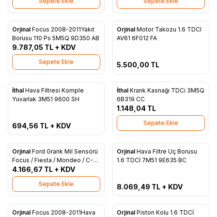
Sepete Ekle
Sepete Ekle
Tükendi
Orjinal
Focus 2008-2011Yakıt
Orjinal
Motor Takozu 1.6 TDCI
Favorilere Ekle
Favorilere Ekle
Borusu 110 Ps 5M5Q 9D350 AB
AV61 6F012 FA
9.787,05
TL + KDV
Sepete Ekle
5.500,00
TL
ükendi
İthal
Hava Filtresi Komple
İthal
Krank Kasnağı TDCi 3M5Q
Favorilere Ekle
Favorilere Ekle
Yuvarlak 3M51 9600 SH
6B319 CC
1.148,04
TL
Sepete Ekle
694,56
TL + KDV
Tükendi
Orjinal
Ford Grank Mil Sensörü
Orjinal
Hava Filtre Uç Borusu
Favorilere Ekle
Favorilere Ekle
Focus / Fiesta / Mondeo / C-
1.6 TDCİ 7M51 9E635 BC
4.166,67
TL + KDV
Max 1.6 TDCİ 8S6Q 9E731 AA
Sepete Ekle
8.069,49
TL + KDV
ükendi
Orjinal
Focus 2008-2011Hava
Orjinal
Piston Kolu 1.6 TDCİ