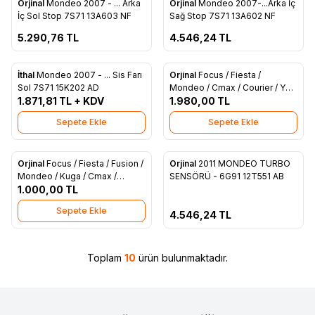
Orjinal
Mondeo 2007 - ... Arka
Orjinal
Mondeo 2007-...Arka İç
Favorilere Ekle
Favorilere Ekle
İç Sol Stop 7S71 13A603 NF
Sağ Stop 7S71 13A602 NF
5.290,76
TL
4.546,24
TL
İthal
Mondeo 2007 - ... Sis Farı
Orjinal
Focus / Fiesta /
Favorilere Ekle
Favorilere Ekle
Sol 7S71 15K202 AD
Mondeo / Cmax / Courier / Yeni
1.871,81
TL + KDV
Connect Kızdırma Buji Rolesi
1.980,00
TL
(AV61 12A343 CA)
Sepete Ekle
Sepete Ekle
Tükendi
Orjinal
Focus / Fiesta / Fusion /
Orjinal
2011 MONDEO TURBO
Favorilere Ekle
Favorilere Ekle
Mondeo / Kuga / Cmax /
SENSÖRÜ - 6G91 12T551 AB
Connect / Transit V184 / V347 /
1.000,00
TL
V363 / Courier / Custom
Sepete Ekle
Kontak Teminali Termik (AA6T
4.546,24
TL
11572 AA)
Toplam
10
ürün bulunmaktadır.