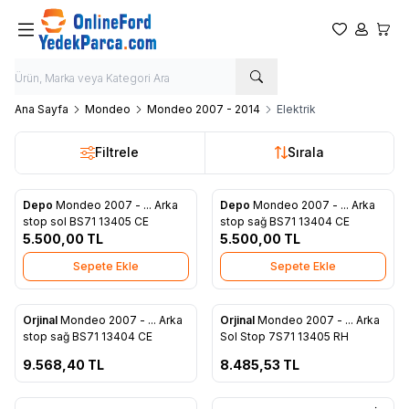
Favorilerim
Hesabım
Sepet
Ana Sayfa
Mondeo
Mondeo 2007 - 2014
Elektrik
Filtrele
Sırala
Depo
Mondeo 2007 - ... Arka
Depo
Mondeo 2007 - ... Arka
Favorilere Ekle
Favorilere Ekle
stop sol BS71 13405 CE
stop sağ BS71 13404 CE
5.500,00
TL
5.500,00
TL
Sepete Ekle
Sepete Ekle
ükendi
Tükendi
Orjinal
Mondeo 2007 - ... Arka
Orjinal
Mondeo 2007 - ... Arka
Favorilere Ekle
Favorilere Ekle
stop sağ BS71 13404 CE
Sol Stop 7S71 13405 RH
9.568,40
TL
8.485,53
TL
ükendi
Tükendi