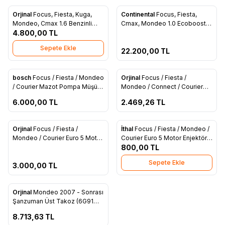
Tükendi
Orjinal
Focus, Fiesta, Kuga,
Continental
Focus, Fiesta,
Yeni
Yeni
Favorilere Ekle
Favorilere Ekle
Mondeo, Cmax 1.6 Benzinli
Cmax, Mondeo 1.0 Ecoboost
Vanoslu Emme Eksantrik Dişlisi
4.800,00
TL
Turbo Şarj Komple (CM5G
Orjinal (DS7G 6C524 AA)
6K682 GE)
Sepete Ekle
22.200,00
TL
ükendi
Tükendi
bosch
Focus / Fiesta / Mondeo
Orjinal
Focus / Fiesta /
Favorilere Ekle
Favorilere Ekle
/ Courier Mazot Pompa Müşürü
Mondeo / Connect / Courier
(AV6Q 9358 BA)
Motor Üstü Yağ Dolum Kapağı
6.000,00
TL
2.469,26
TL
(AV6Q 6766 AA)
ükendi
Orjinal
Focus / Fiesta /
İthal
Focus / Fiesta / Mondeo /
Favorilere Ekle
Favorilere Ekle
Mondeo / Courier Euro 5 Motor
Courier Euro 5 Motor Enjektör
Enjektör Geri Dönüş Hortumu
Geri Dönüş Hortumu Erkek
800,00
TL
Erkek (AV6Q 9K022 CA)
(AV6Q 9K022 CA)
Sepete Ekle
3.000,00
TL
ükendi
Orjinal
Mondeo 2007 - Sonrası
Favorilere Ekle
Şanzuman Üst Takoz (6G91
7M121 BC)
8.713,63
TL