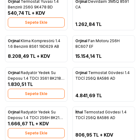
Orjinal
Termostat Yuvası 1.4
Orjinal
Devirdaim 3M5Q 8591
Favorilere Ekle
Favorilere Ekle
Benzinli 2S6G 9K478 BD
CA
540,74
TL + KDV
Sepete Ekle
1.262,84
TL
ükendi
Tükendi
Orjinal
Klima Kompresörü 1.4
Orjinal
Fan Motoru 2S6H
Favorilere Ekle
Favorilere Ekle
1.6 Benzinli 8S61 19D629 AB
8C607 EF
8.208,49
TL + KDV
15.154,14
TL
Tükendi
Orjinal
Radyatör Yedek Su
Orjinal
Termostat Gövdesi 1.4
Favorilere Ekle
Favorilere Ekle
Deposu 1.4 TDCI 3S61 8K218
TDCİ 2S6Q 8A586 AD
AB
1.830,51
TL
Sepete Ekle
4.841,69
TL
Tükendi
Orjinal
Radyatör Yedek Su
İthal
Termostad Gövdesi 1.4
Favorilere Ekle
Favorilere Ekle
Deposu 1.4 TDCI 2S6H 8K218
TDCİ 2S6Q 8A586 AD
CB
1.666,67
TL + KDV
Sepete Ekle
806,95
TL + KDV