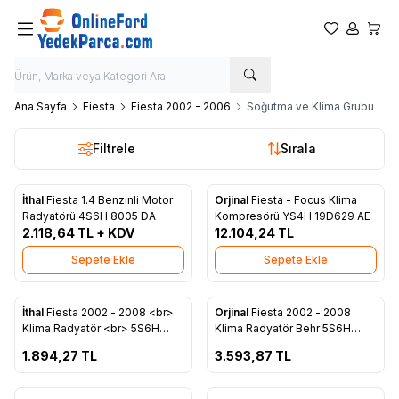
Favorilerim
Hesabım
Sepet
Ana Sayfa
Fiesta
Fiesta 2002 - 2006
Soğutma ve Klima Grubu
Filtrele
Sırala
İthal
Fiesta 1.4 Benzinli Motor
Orjinal
Fiesta - Focus Klima
Favorilere Ekle
Favorilere Ekle
Radyatörü 4S6H 8005 DA
Kompresörü YS4H 19D629 AE
2.118,64
TL + KDV
12.104,24
TL
Sepete Ekle
Sepete Ekle
ükendi
Tükendi
İthal
Fiesta 2002 - 2008 <br>
Orjinal
Fiesta 2002 - 2008
Favorilere Ekle
Favorilere Ekle
Klima Radyatör <br> 5S6H
Klima Radyatör Behr 5S6H
19710 BB
19710 BB
1.894,27
TL
3.593,87
TL
Tükendi