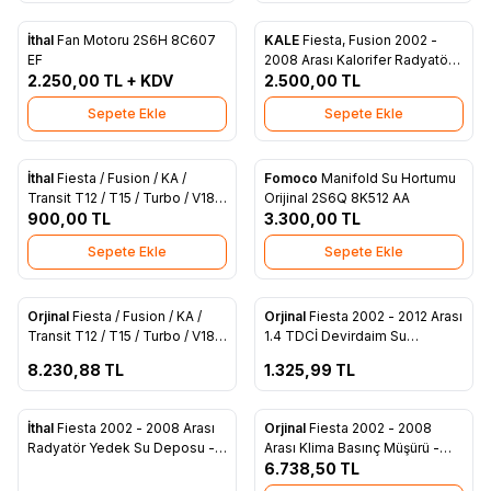
İthal
Fan Motoru 2S6H 8C607
KALE
Fiesta, Fusion 2002 -
Yeni
Favorilere Ekle
Favorilere Ekle
EF
2008 Arası Kalorifer Radyatörü
2.250,00
TL + KDV
Peteği İthal 2S6H 18B539 AB
2.500,00
TL
Sepete Ekle
Sepete Ekle
İthal
Fiesta / Fusion / KA /
Fomoco
Manifold Su Hortumu
Yeni
Favorilere Ekle
Favorilere Ekle
Transit T12 / T15 / Turbo / V184
Orijinal 2S6Q 8K512 AA
/ V347 Kalorifer Musluğu İthal
900,00
TL
3.300,00
TL
(7N21 18495 AC)
Sepete Ekle
Sepete Ekle
ükendi
Tükendi
Orjinal
Fiesta / Fusion / KA /
Orjinal
Fiesta 2002 - 2012 Arası
Favorilere Ekle
Favorilere Ekle
Transit T12 / T15 / Turbo / V184
1.4 TDCİ Devirdaim Su
/ V347 Kalorifer Musluğu (7N21
Pompası - 2S6Q 8591 BA
8.230,88
TL
1.325,99
TL
18495 AC)
ükendi
İthal
Fiesta 2002 - 2008 Arası
Orjinal
Fiesta 2002 - 2008
Favorilere Ekle
Favorilere Ekle
Radyatör Yedek Su Deposu -
Arası Klima Basınç Müşürü -
3S61 8K218 AB
95BW 19E561 AA
6.738,50
TL