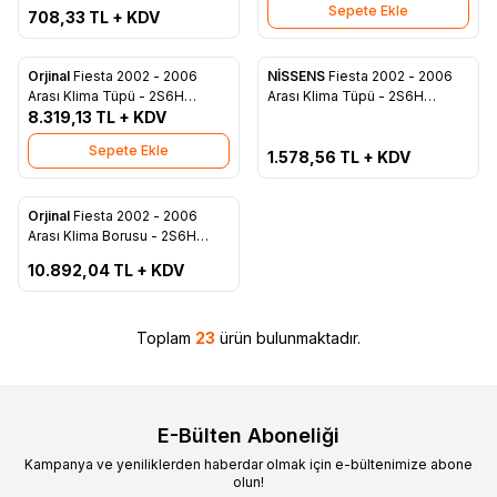
Sepete Ekle
708,33
TL + KDV
Tükendi
Orjinal
Fiesta 2002 - 2006
NİSSENS
Fiesta 2002 - 2006
Favorilere Ekle
Favorilere Ekle
Arası Klima Tüpü - 2S6H
Arası Klima Tüpü - 2S6H
19E647 AE
8.319,13
TL + KDV
19E647 AE
Sepete Ekle
1.578,56
TL + KDV
ükendi
Orjinal
Fiesta 2002 - 2006
Favorilere Ekle
Arası Klima Borusu - 2S6H
19D850 BH
10.892,04
TL + KDV
Toplam
23
ürün bulunmaktadır.
E-Bülten Aboneliği
Kampanya ve yeniliklerden haberdar olmak için e-bültenimize abone
olun!