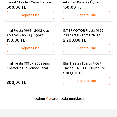
Favorilere Ekle
Favorilere Ekle
Escort Mondeo Cmax Benzinli
Arka Sağ Kapı Dış Üçgen
Yağ Filtresi 978M 6714 B7A
500,00
TL
Kapağı İthal 96FB A274A32 AF
150,00
TL
Sepete Ekle
Sepete Ekle
İthal
Fiesta 1995 - 2002 Arası
İNTERMOTOR
Fiesta 1996 -
Yeni
Yeni
Favorilere Ekle
Favorilere Ekle
Arka Sol Kapı Dış Üçgen
2002 Arası Kilometre Hız
Kapağı İthal 96FB A274A33 AF
150,00
TL
Sensörü Orjinal 95BB 9E731 BB
2.200,00
TL
Sepete Ekle
Sepete Ekle
ükendi
İthal
Fiesta 1996 - 2002 Arası
İthal
Fiesta / Fusion / KA /
Yeni
Favorilere Ekle
Favorilere Ekle
Kilometre Hız Sensörü İthal
Transit T12 / T15 / Turbo / V184
95BB 9E731 BB
/ V347 Kalorifer Musluğu İthal
900,00
TL
(7N21 18495 AC)
Sepete Ekle
300,00
TL
Toplam
45
ürün bulunmaktadır.