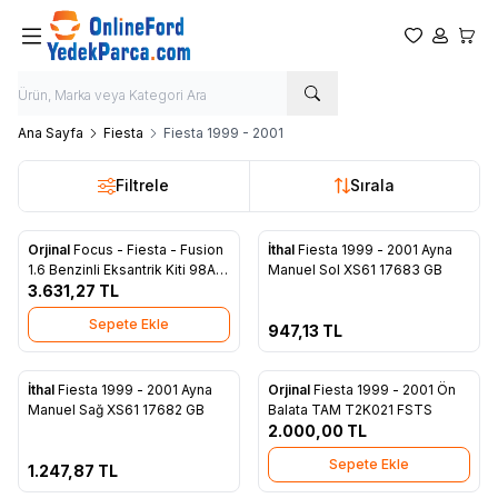
Favorilerim
Hesabım
Sepet
Ana Sayfa
Fiesta
Fiesta 1999 - 2001
Filtrele
Sırala
Tükendi
Orjinal
Focus - Fiesta - Fusion
İthal
Fiesta 1999 - 2001 Ayna
Favorilere Ekle
Favorilere Ekle
1.6 Benzinli Eksantrik Kiti 98AB
Manuel Sol XS61 17683 GB
6K288 AA
3.631,27
TL
Sepete Ekle
947,13
TL
ükendi
İthal
Fiesta 1999 - 2001 Ayna
Orjinal
Fiesta 1999 - 2001 Ön
Favorilere Ekle
Favorilere Ekle
Manuel Sağ XS61 17682 GB
Balata TAM T2K021 FSTS
2.000,00
TL
Sepete Ekle
1.247,87
TL