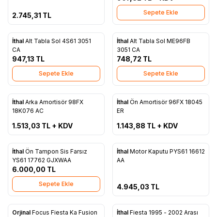
Sepete Ekle
2.745,31
TL
İthal
Alt Tabla Sol 4S61 3051
İthal
Alt Tabla Sol ME96FB
Favorilere Ekle
Favorilere Ekle
CA
3051 CA
947,13
TL
748,72
TL
Sepete Ekle
Sepete Ekle
ükendi
Tükendi
İthal
Arka Amortisör 98FX
İthal
Ön Amortisör 96FX 18045
Favorilere Ekle
Favorilere Ekle
18K076 AC
ER
1.513,03
TL + KDV
1.143,88
TL + KDV
Tükendi
İthal
Ön Tampon Sis Farsız
İthal
Motor Kaputu PYS61 16612
Favorilere Ekle
Favorilere Ekle
YS61 17762 GJXWAA
AA
6.000,00
TL
Sepete Ekle
4.945,03
TL
Orjinal
Focus Fiesta Ka Fusion
İthal
Fiesta 1995 - 2002 Arası
Yeni