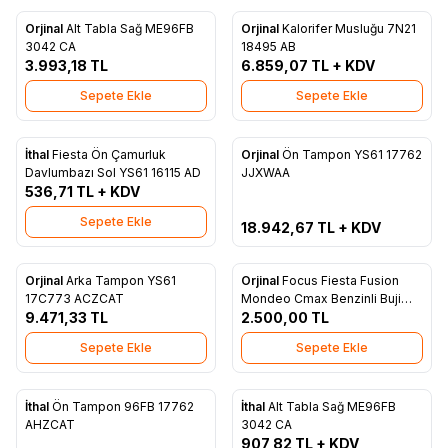
Orjinal
Alt Tabla Sağ ME96FB
Orjinal
Kalorifer Musluğu 7N21
Favorilere Ekle
Favorilere Ekle
3042 CA
18495 AB
3.993,18
TL
6.859,07
TL + KDV
Sepete Ekle
Sepete Ekle
Tükendi
İthal
Fiesta Ön Çamurluk
Orjinal
Ön Tampon YS61 17762
Favorilere Ekle
Favorilere Ekle
Davlumbazı Sol YS61 16115 AD
JJXWAA
536,71
TL + KDV
Sepete Ekle
18.942,67
TL + KDV
Orjinal
Arka Tampon YS61
Orjinal
Focus Fiesta Fusion
Favorilere Ekle
Favorilere Ekle
17C773 ACZCAT
Mondeo Cmax Benzinli Buji
9.471,33
TL
2.500,00
Kablo Tk. YS6F 12280 A1A
TL
Sepete Ekle
Sepete Ekle
ükendi
İthal
Ön Tampon 96FB 17762
İthal
Alt Tabla Sağ ME96FB
Favorilere Ekle
Favorilere Ekle
AHZCAT
3042 CA
907,82
TL + KDV