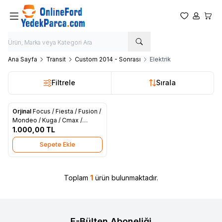
Favorilerim
Hesabım
Sepet
Ana Sayfa
Transit
Custom 2014 - Sonrası
Elektrik
Filtrele
Sırala
Orjinal
Focus / Fiesta / Fusion /
Favorilere Ekle
Mondeo / Kuga / Cmax /
Connect / Transit V184 / V347 /
1.000,00
TL
V363 / Courier / Custom
Sepete Ekle
Kontak Teminali Termik (AA6T
11572 AA)
Toplam
1
ürün bulunmaktadır.
E-Bülten Aboneliği