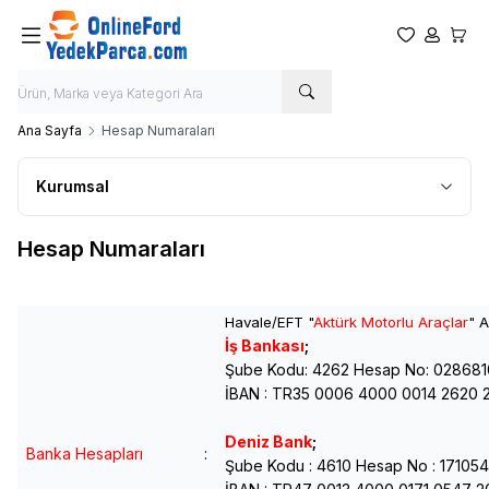
Favorilerim
Hesabım
Sepet
Ana Sayfa
Hesap Numaraları
Kurumsal
Hesap Numaraları
Havale/EFT "
Aktürk Motorlu Araçlar
" A
İş Bankası
;
Şube Kodu: 4262 Hesap No: 028681
İBAN : TR35 0006 4000 0014 2620 
Deniz Bank
;
Banka Hesapları
:
Şube Kodu : 4610 Hesap No : 17105