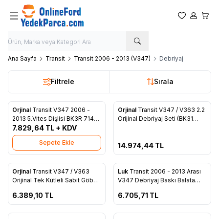
Favorilerim
Hesabım
Sepet
Ana Sayfa
Transit
Transit 2006 - 2013 (V347)
Debriyaj
Filtrele
Sırala
Tükendi
Orjinal
Transit V347 2006 -
Orjinal
Transit V347 / V363 2.2
Favorilere Ekle
Favorilere Ekle
2013 5.Vites Dişlisi BK3R 7144
Orijinal Debriyaj Seti (BK31
AA
7.829,64
TL + KDV
7540 AB)
Sepete Ekle
14.974,44
TL
ükendi
Tükendi
Orjinal
Transit V347 / V363
Luk
Transit 2006 - 2013 Arası
Favorilere Ekle
Favorilere Ekle
Orijinal Tek Kütleli Sabit Göbek
V347 Debriyaj Baskı Balata
Volant (BK3Q 6375 AC)
Ö.Çeker 140 PS - 8C11 7540
6.389,10
TL
6.705,71
TL
CB
ükendi
Tükendi