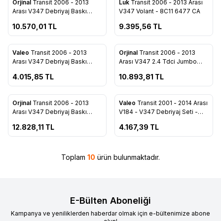
Orjinal
Transit 2006 - 2013
Luk
Transit 2006 - 2013 Arası
Favorilere Ekle
Favorilere Ekle
Arası V347 Debriyaj Baskı
V347 Volant - 8C11 6477 CA
Balata 200 PS - 8C11 7540 AE
10.570,01
TL
9.395,56
TL
ükendi
Tükendi
Valeo
Transit 2006 - 2013
Orjinal
Transit 2006 - 2013
Favorilere Ekle
Favorilere Ekle
Arası V347 Debriyaj Baskı
Arası V347 2.4 Tdci Jumbo
Balata Seti 2.4 100/120 PS -
135/ 140 PS Debriyaj Baskı
4.015,85
TL
10.893,81
TL
7C16 7540 BD
Balata Seti - 7C11 7540 BB
ükendi
Tükendi
Orjinal
Transit 2006 - 2013
Valeo
Transit 2001 - 2014 Arası
Favorilere Ekle
Favorilere Ekle
Arası V347 Debriyaj Baskı
V184 - V347 Debriyaj Seti -
Balata Seti 2.2 130PS - 6C11
4C1O 7540 AD
12.828,11
TL
4.167,39
TL
7540 BD
Toplam
10
ürün bulunmaktadır.
E-Bülten Aboneliği
Kampanya ve yeniliklerden haberdar olmak için e-bültenimize abone