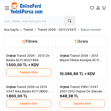
Favorilerim
Hesabım
Sepet
Ana Sayfa
Transit
Transit 2006 - 2013 (V347)
Bakım ürünleri
Filtrele
Sırala
Tükendi
Orjinal
Transit 2006 - 2013 Ön
Orjinal
Transit 2006 - 2013
Favorilere Ekle
Favorilere Ekle
Balata 6C11 2K021 B9A
Mazot Filtresi Komple 6C11
1.500,00
TL + KDV
9155 BE
Sepete Ekle
10.086,86
TL + KDV
Orjinal
Transit 2006 ve 2013
Orjinal
Transit V184 / V347
Favorilere Ekle
Favorilere Ekle
V347 Arka Balata 6C11 2M008
2001-2012 Orijinal Ön Silecek
B9A
1.800,00
TL
Kolu (YC15 17526 DA)
948,38
TL
Sepete Ekle
Sepete Ekle