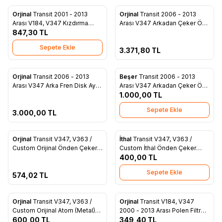
Tükendi
Orjinal
Transit 2001 - 2013
Orjinal
Transit 2006 - 2013
Favorilere Ekle
Favorilere Ekle
Arası V184, V347 Kızdırma
Arası V347 Arkadan Çeker Ön
Isıtma Bujisi - 7C16 6M090 AB
847,30
TL
Fren Disk Ayna Takımı - 6C16
1125 AA
Sepete Ekle
3.371,80
TL
ükendi
Orjinal
Transit 2006 - 2013
Beşer
Transit 2006 - 2013
Favorilere Ekle
Favorilere Ekle
Arası V347 Arka Fren Disk Ayna
Arası V347 Arkadan Çeker Ön
Takımı Arka Tek Teker - 6C16
Fren Disk Balatası Fişsiz - 6C11
1.000,00
TL
2A315 AB
2K021 B9A
Sepete Ekle
3.000,00
TL
ükendi
Orjinal
Transit V347, V363 /
İthal
Transit V347, V363 /
Favorilere Ekle
Favorilere Ekle
Custom Orijinal Önden Çeker
Custom İthal Önden Çeker
Hava Filtresi (CC11 9601 CB)
Hava Filtresi (CC11 9601 CB)
400,00
TL
Sepete Ekle
574,02
TL
Orjinal
Transit V347, V363 /
Orjinal
Transit V184, V347
Favorilere Ekle
Favorilere Ekle
Custom Orijinal Atom (Metal)
2000 - 2013 Arası Polen Filtresi
Yağ Filtresi (BK2Q 6714 BA)
600,00
TL
- Transit V184, V347 2000-
349,40
TL