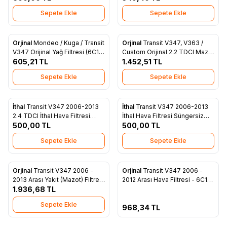
2013 Orijinal Polen Filtresi
Sepete Ekle
Sepete Ekle
(8C16 16N619 A2A)
Orjinal
Mondeo / Kuga / Transit
Orjinal
Transit V347, V363 /
Favorilere Ekle
Favorilere Ekle
V347 Orijinal Yağ Filtresi (6C1Q
Custom Orijinal 2.2 TDCI Mazot
6744 BA)
605,21
TL
(Yakıt) Filtresi (CC11 9176 BC)
1.452,51
TL
Sepete Ekle
Sepete Ekle
İthal
Transit V347 2006-2013
İthal
Transit V347 2006-2013
Favorilere Ekle
Favorilere Ekle
2.4 TDCI İthal Hava Filtresi
İthal Hava Filtresi Süngersiz
Süngerli (6C16 9601 AB)
500,00
TL
(6C11 9601 C1B)
500,00
TL
Sepete Ekle
Sepete Ekle
Tükendi
Orjinal
Transit V347 2006 -
Orjinal
Transit V347 2006 -
Favorilere Ekle
Favorilere Ekle
2013 Arası Yakıt (Mazot) Filtresi
2012 Arası Hava Filtresi - 6C16
(6C11 9176 AB)
1.936,68
TL
9601 A1A
Sepete Ekle
968,34
TL