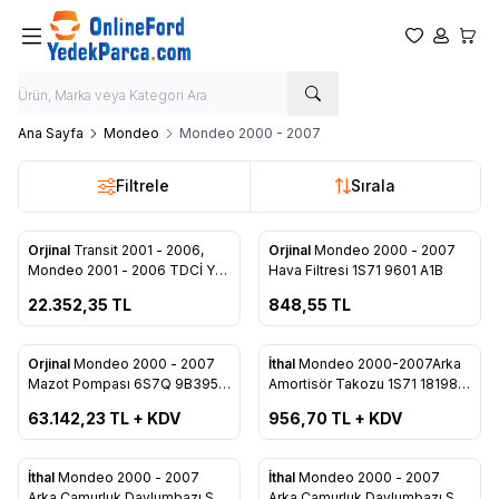
Favorilerim
Hesabım
Sepet
Ana Sayfa
Mondeo
Mondeo 2000 - 2007
Filtrele
Sırala
ükendi
Tükendi
Orjinal
Transit 2001 - 2006,
Orjinal
Mondeo 2000 - 2007
Favorilere Ekle
Favorilere Ekle
Mondeo 2001 - 2006 TDCİ Yağ
Hava Filtresi 1S71 9601 A1B
Soğutucu Önden çeker 1C1Q
22.352,35
TL
848,55
TL
6B624 AH
ükendi
Tükendi
Orjinal
Mondeo 2000 - 2007
İthal
Mondeo 2000-2007Arka
Favorilere Ekle
Favorilere Ekle
Mazot Pompası 6S7Q 9B395
Amortisör Takozu 1S71 18198
AA
AH
63.142,23
TL + KDV
956,70
TL + KDV
ükendi
Tükendi
İthal
Mondeo 2000 - 2007
İthal
Mondeo 2000 - 2007
Arka Çamurluk Davlumbazı Sol
Arka Çamurluk Davlumbazı Sağ