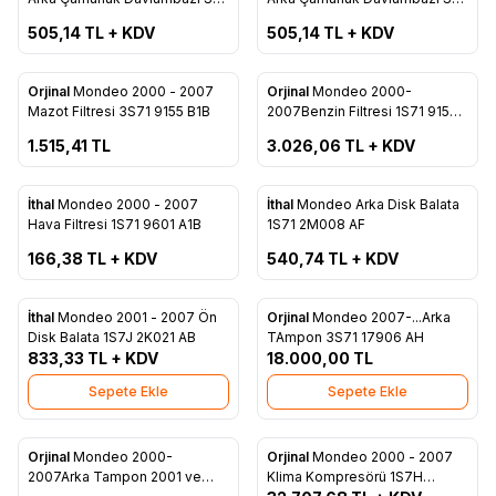
Favorilere Ekle
Favorilere Ekle
1S71 F278B51 AE
1S71 F278B50 AE
505,14
TL + KDV
505,14
TL + KDV
ükendi
Tükendi
Orjinal
Mondeo 2000 - 2007
Orjinal
Mondeo 2000-
Favorilere Ekle
Favorilere Ekle
Mazot Filtresi 3S71 9155 B1B
2007Benzin Filtresi 1S71 9155
BA
1.515,41
TL
3.026,06
TL + KDV
ükendi
Tükendi
İthal
Mondeo 2000 - 2007
İthal
Mondeo Arka Disk Balata
Favorilere Ekle
Favorilere Ekle
Hava Filtresi 1S71 9601 A1B
1S71 2M008 AF
166,38
TL + KDV
540,74
TL + KDV
İthal
Mondeo 2001 - 2007 Ön
Orjinal
Mondeo 2007-...Arka
Favorilere Ekle
Favorilere Ekle
Disk Balata 1S7J 2K021 AB
TAmpon 3S71 17906 AH
833,33
TL + KDV
18.000,00
TL
Sepete Ekle
Sepete Ekle
ükendi
Orjinal
Mondeo 2000-
Orjinal
Mondeo 2000 - 2007
Favorilere Ekle
Favorilere Ekle
2007Arka Tampon 2001 ve
Klima Kompresörü 1S7H