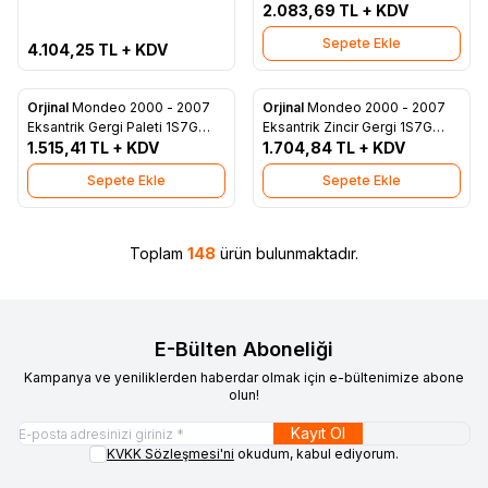
BC
2.083,69
TL + KDV
Sepete Ekle
4.104,25
TL + KDV
Orjinal
Mondeo 2000 - 2007
Orjinal
Mondeo 2000 - 2007
Favorilere Ekle
Favorilere Ekle
Eksantrik Gergi Paleti 1S7G
Eksantrik Zincir Gergi 1S7G
6K255 AE
1.515,41
TL + KDV
6K254 AJ
1.704,84
TL + KDV
Sepete Ekle
Sepete Ekle
Toplam
148
ürün bulunmaktadır.
E-Bülten Aboneliği
Kampanya ve yeniliklerden haberdar olmak için e-bültenimize abone
olun!
Kayıt Ol
KVKK Sözleşmesi'ni
okudum, kabul ediyorum.