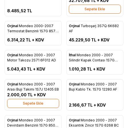
2003 Model 1S71 17906 BR
19D629 CE
32.707,68
TL + KDV
Sepete Ekle
8.485,52
TL
ükendi
Tükendi
Orjinal
Mondeo 2000-2007
Orjinal
Turboşarj 3S7Q 6K682
Favorilere Ekle
Favorilere Ekle
Termostat Benzinli 1S7G 8575
AF
AM
6.314,22
TL + KDV
45.229,50
TL + KDV
ükendi
Tükendi
Orjinal
Mondeo 2000 - 2007
İthal
Mondeo 2000 - 2007
Favorilere Ekle
Favorilere Ekle
Motor Takozu 2S71 6F012 AD
Silindir Kapak Contası 1S7G
6051 AJ
5.043,43
TL + KDV
1.010,28
TL + KDV
Tükendi
Orjinal
Mondeo 2000 - 2007
Orjinal
Mondeo 2000 - 2007
Favorilere Ekle
Favorilere Ekle
Arası Buji Takımı 1S7J 12405 EB
Buji Kablo Tk. 1S7G 12280 AF
2.000,00
TL + KDV
Sepete Ekle
2.166,67
TL + KDV
ükendi
Orjinal
Mondeo 2000 - 2007
Orjinal
Mondeo 2000 - 2007
Favorilere Ekle
Favorilere Ekle
Devirdaim Benzinli 1S7G 8501
Eksantrik Zincir 1S7G 6268 BC