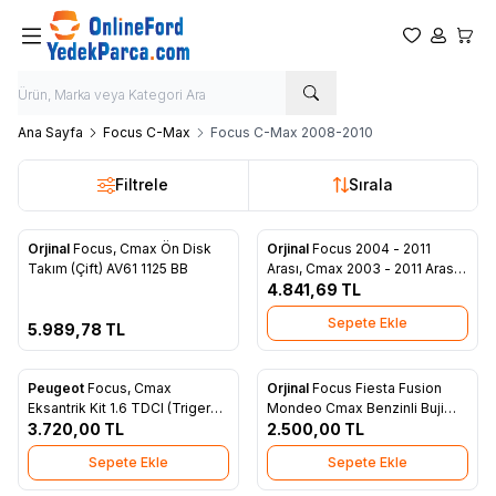
Favorilerim
Hesabım
Sepet
Ana Sayfa
Focus C-Max
Focus C-Max 2008-2010
Filtrele
Sırala
ükendi
Orjinal
Focus, Cmax Ön Disk
Orjinal
Focus 2004 - 2011
Favorilere Ekle
Favorilere Ekle
Takım (Çift) AV61 1125 BB
Arası, Cmax 2003 - 2011 Arası
V Kayış Seti 1.6 Benzinli 4M5Q
4.841,69
TL
6D314 AB
Sepete Ekle
5.989,78
TL
Peugeot
Focus, Cmax
Orjinal
Focus Fiesta Fusion
Favorilere Ekle
Favorilere Ekle
Eksantrik Kit 1.6 TDCI (Triger
Mondeo Cmax Benzinli Buji
3.720,00
Seti) 3M5Q 8A615 AA
TL
2.500,00
Kablo Tk. YS6F 12280 A1A
TL
Sepete Ekle
Sepete Ekle