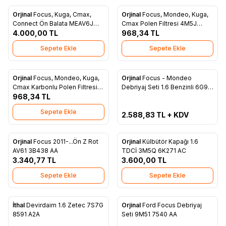
Orjinal
Focus, Kuga, Cmax,
Orjinal
Focus, Mondeo, Kuga,
Favorilere Ekle
Favorilere Ekle
Connect Ön Balata MEAV6J
Cmax Polen Filtresi 4M5J
2K021 AA
4.000,00
TL
19G244 AA
968,34
TL
Sepete Ekle
Sepete Ekle
Tükendi
Orjinal
Focus, Mondeo, Kuga,
Orjinal
Focus - Mondeo
Favorilere Ekle
Favorilere Ekle
Cmax Karbonlu Polen Filtresi
Debriyaj Seti 1.6 Benzinli 6G91
4M5J 19G244 AA
968,34
TL
7540 B1F
Sepete Ekle
2.588,83
TL + KDV
Orjinal
Focus 2011-...Ön Z Rot
Orjinal
Külbütör Kapağı 1.6
Favorilere Ekle
Favorilere Ekle
AV61 3B438 AA
TDCİ 3M5Q 6K271 AC
3.340,77
TL
3.600,00
TL
Sepete Ekle
Sepete Ekle
ükendi
Tükendi
İthal
Devirdaim 1.6 Zetec 7S7G
Orjinal
Ford Focus Debriyaj
Favorilere Ekle
Favorilere Ekle
8591 A2A
Seti 9M51 7540 AA