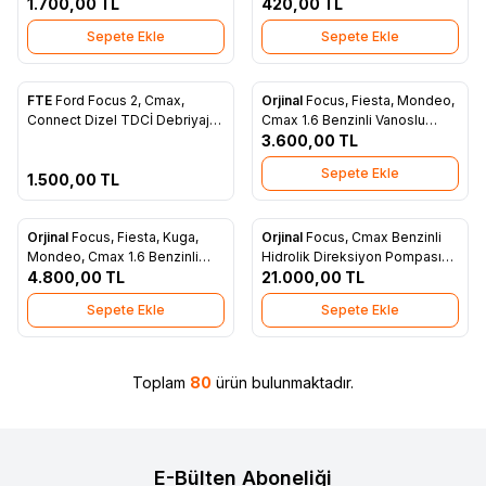
Bobini - 4M5G 12029 ZA
1.700,00
TL
420,00
TL
Sepete Ekle
Sepete Ekle
ükendi
FTE
Ford Focus 2, Cmax,
Orjinal
Focus, Fiesta, Mondeo,
Yeni
Yeni
Favorilere Ekle
Favorilere Ekle
Connect Dizel TDCİ Debriyaj
Cmax 1.6 Benzinli Vanoslu
Bilyası FTE Orjinal 3M51 7A564
Eksoz Eksantrik Dişlisi (Orjinal)
3.600,00
TL
BH
(4M5G 6C524 ZA)
Sepete Ekle
1.500,00
TL
Orjinal
Focus, Fiesta, Kuga,
Orjinal
Focus, Cmax Benzinli
Yeni
Yeni
Favorilere Ekle
Favorilere Ekle
Mondeo, Cmax 1.6 Benzinli
Hidrolik Direksiyon Pompası
Vanoslu Emme Eksantrik Dişlisi
4.800,00
TL
(Power) (Orjinal) (4M51 3A696
21.000,00
TL
Orjinal (DS7G 6C524 AA)
AE)
Sepete Ekle
Sepete Ekle
Toplam
80
ürün bulunmaktadır.
E-Bülten Aboneliği