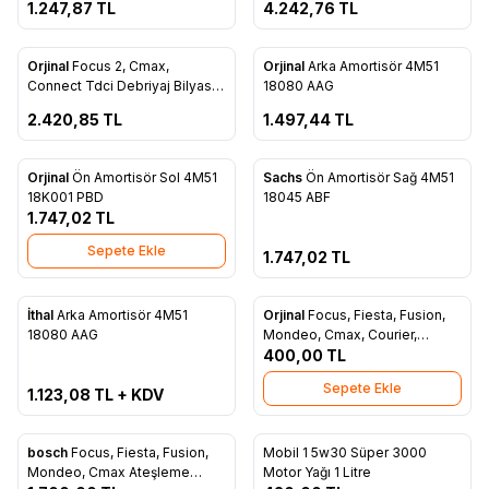
1.247,87
TL
4.242,76
TL
ükendi
Tükendi
Orjinal
Focus 2, Cmax,
Orjinal
Arka Amortisör 4M51
Favorilere Ekle
Favorilere Ekle
Connect Tdci Debriyaj Bilyası
18080 AAG
3M51 7A564 BH
2.420,85
TL
1.497,44
TL
Tükendi
Orjinal
Ön Amortisör Sol 4M51
Sachs
Ön Amortisör Sağ 4M51
Favorilere Ekle
Favorilere Ekle
18K001 PBD
18045 ABF
1.747,02
TL
Sepete Ekle
1.747,02
TL
ükendi
İthal
Arka Amortisör 4M51
Orjinal
Focus, Fiesta, Fusion,
Favorilere Ekle
Favorilere Ekle
18080 AAG
Mondeo, Cmax, Courier,
Connect Yağ Filtresi Dizel TAM
400,00
TL
T6714 FDE
Sepete Ekle
1.123,08
TL + KDV
bosch
Focus, Fiesta, Fusion,
Mobil 1 5w30 Süper 3000
Yeni
Favorilere Ekle
Favorilere Ekle
Mondeo, Cmax Ateşleme
Motor Yağı 1 Litre