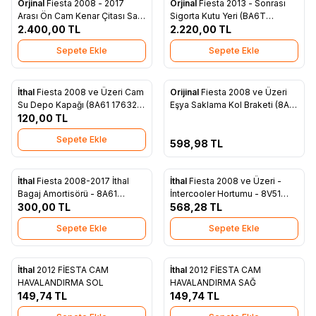
Orjinal
Fiesta 2008 - 2017
Orjinal
Fiesta 2013 - Sonrası
Yeni
Favorilere Ekle
Favorilere Ekle
Arası Ön Cam Kenar Çitası Sağ
Sigorta Kutu Yeri (BA6T
Orjinal 8A61 A21510 AK
2.400,00
TL
14A075 AA)
2.220,00
TL
Sepete Ekle
Sepete Ekle
Tükendi
İthal
Fiesta 2008 ve Üzeri Cam
Orijinal
Fiesta 2008 ve Üzeri
Favorilere Ekle
Favorilere Ekle
Su Depo Kapağı (8A61 17632
Eşya Saklama Kol Braketi (8A61
AB)
120,00
TL
A116A76 AC3YYW)
Sepete Ekle
598,98
TL
İthal
Fiesta 2008-2017 İthal
İthal
Fiesta 2008 ve Üzeri -
Favorilere Ekle
Favorilere Ekle
Bagaj Amortisörü - 8A61
İntercooler Hortumu - 8V51
A406A10 AC
300,00
TL
6N650 AC
568,28
TL
Sepete Ekle
Sepete Ekle
İthal
2012 FİESTA CAM
İthal
2012 FİESTA CAM
Favorilere Ekle
Favorilere Ekle
HAVALANDIRMA SOL
HAVALANDIRMA SAĞ
149,74
TL
149,74
TL