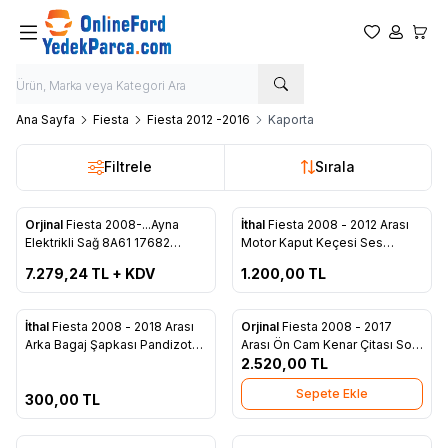
Favorilerim
Hesabım
Sepet
Ana Sayfa
Fiesta
Fiesta 2012 -2016
Kaporta
Filtrele
Sırala
ükendi
Tükendi
Orjinal
Fiesta 2008-...Ayna
İthal
Fiesta 2008 - 2012 Arası
Yeni
Favorilere Ekle
Favorilere Ekle
Elektrikli Sağ 8A61 17682
Motor Kaput Keçesi Ses
FH5YYW
İzalatörü İthal 8A61 A16746 AE
7.279,24
TL + KDV
1.200,00
TL
ükendi
İthal
Fiesta 2008 - 2018 Arası
Orjinal
Fiesta 2008 - 2017
Yeni
Yeni
Favorilere Ekle
Favorilere Ekle
Arka Bagaj Şapkası Pandizotu
Arası Ön Cam Kenar Çitası Sol
İthal 8A61 A46506 AJ3ZHE
Orjinal 8A61 A21511 AK
2.520,00
TL
Sepete Ekle
300,00
TL