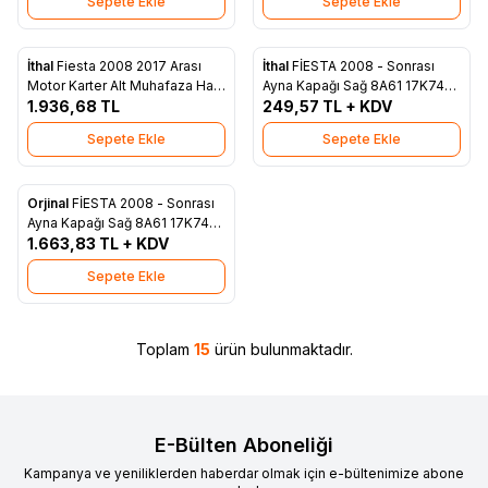
Sepete Ekle
Sepete Ekle
İthal
Fiesta 2008 2017 Arası
İthal
FİESTA 2008 - Sonrası
Favorilere Ekle
Favorilere Ekle
Motor Karter Alt Muhafaza Halı
Ayna Kapağı Sağ 8A61 17K746
İthal 8A61 6P013 BD
1.936,68
TL
CA
249,57
TL + KDV
Sepete Ekle
Sepete Ekle
Orjinal
FİESTA 2008 - Sonrası
Favorilere Ekle
Ayna Kapağı Sağ 8A61 17K746
CA
1.663,83
TL + KDV
Sepete Ekle
Toplam
15
ürün bulunmaktadır.
E-Bülten Aboneliği
Kampanya ve yeniliklerden haberdar olmak için e-bültenimize abone