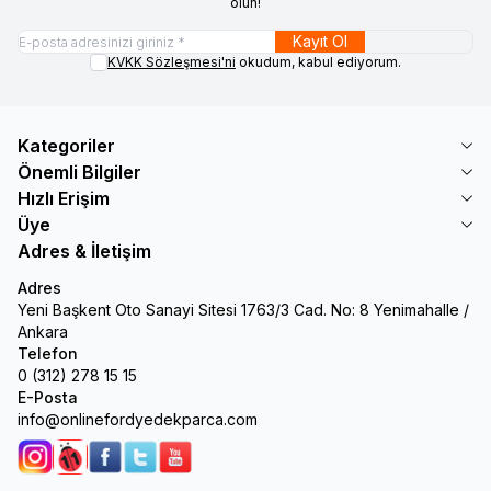
olun!
Kayıt Ol
KVKK Sözleşmesi'ni
okudum, kabul ediyorum.
Kategoriler
Önemli Bilgiler
Hızlı Erişim
Üye
Adres & İletişim
Adres
Yeni Başkent Oto Sanayi Sitesi 1763/3 Cad. No: 8 Yenimahalle /
Ankara
Telefon
0 (312) 278 15 15
E-Posta
info@onlinefordyedekparca.com