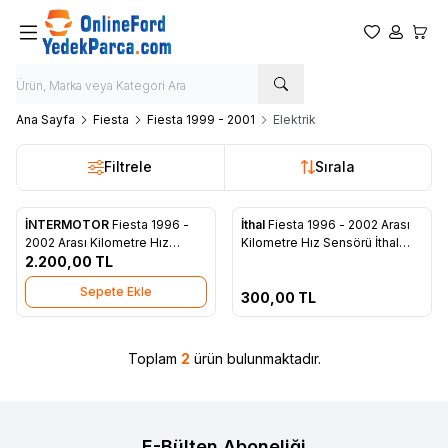
Favorilerim
Hesabım
Sepet
Ana Sayfa
Fiesta
Fiesta 1999 - 2001
Elektrik
Filtrele
Sırala
Tükendi
İNTERMOTOR
Fiesta 1996 -
İthal
Fiesta 1996 - 2002 Arası
Yeni
Yeni
Favorilere Ekle
Favorilere Ekle
2002 Arası Kilometre Hız
Kilometre Hız Sensörü İthal
Sensörü Orjinal 95BB 9E731 BB
2.200,00
TL
95BB 9E731 BB
Sepete Ekle
300,00
TL
Toplam
2
ürün bulunmaktadır.
E-Bülten Aboneliği