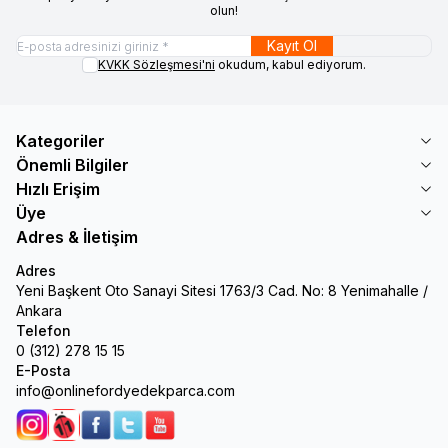
olun!
Kayıt Ol
KVKK Sözleşmesi'ni
okudum, kabul ediyorum.
Kategoriler
Önemli Bilgiler
Hızlı Erişim
Üye
Adres & İletişim
Adres
Yeni Başkent Oto Sanayi Sitesi 1763/3 Cad. No: 8 Yenimahalle /
Ankara
Telefon
0 (312) 278 15 15
E-Posta
info@onlinefordyedekparca.com