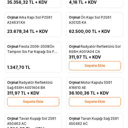
35.356,32
TL + KDV
4,16
TL + KDV
ükendi
Tükendi
Orjinal
Arka Kapı Sol P2S61
Orjinal
Ön Kapı Sol P2S61
Favorilere Ekle
Favorilere Ekle
A24631 KA
A20125 KA
23.678,34
TL + KDV
62.500,00
TL + KDV
ükendi
Orjinal
Fiesta 2006-2008Ön
Orjinal
Radyatör Reflektörü Sol
Favorilere Ekle
Favorilere Ekle
Tampon Sis Far Kapağı Sis Farlı
6S6H A001A04 CA
Sol 6S61 19953 BC55MW
311,97
TL + KDV
Sepete Ekle
1.347,70
TL
Orjinal
Radyatör Reflektörü
Orjinal
Motor Kaputu 5S61
Favorilere Ekle
Favorilere Ekle
Sağ 6S6H A001A04 BA
A16610 AE
311,97
TL + KDV
36.100,36
TL + KDV
Sepete Ekle
Sepete Ekle
Tükendi
Orjinal
Tavan Kuşağı Sol 2S61
Orjinal
Tavan Kuşağı Sağ 2S61
Favorilere Ekle
Favorilere Ekle
A50463 AC
A50462 AC