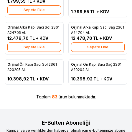
1.799,55
TL + KDV
Sepete Ekle
1.799,55
TL + KDV
Orjinal
Arka Kapı Sacı Sol 2S61
Orjinal
Arka Kapı Sacı Sağ 2S61
Favorilere Ekle
Favorilere Ekle
A24705 AL
A24704 AL
12.478,70
TL + KDV
12.478,70
TL + KDV
Sepete Ekle
Sepete Ekle
ükendi
Tükendi
Orjinal
Ön Kapı Sacı Sol 2S61
Orjinal
Ön Kapı Sacı Sağ 2S61
Favorilere Ekle
Favorilere Ekle
A20205 AL
A20204 AL
10.398,92
TL + KDV
10.398,92
TL + KDV
Toplam
83
ürün bulunmaktadır.
E-Bülten Aboneliği
Kampanya ve yeniliklerden haberdar olmak için e-bültenimize abone