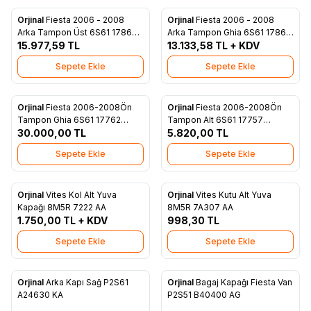
Orjinal
Fiesta 2006 - 2008
Orjinal
Fiesta 2006 - 2008
Favorilere Ekle
Favorilere Ekle
Arka Tampon Üst 6S61 17862
Arka Tampon Ghia 6S61 17862
ABXWAA
15.977,59
TL
BBXWAA
13.133,58
TL + KDV
Sepete Ekle
Sepete Ekle
Orjinal
Fiesta 2006-2008Ön
Orjinal
Fiesta 2006-2008Ön
Favorilere Ekle
Favorilere Ekle
Tampon Ghia 6S61 17762
Tampon Alt 6S61 17757
BDXWAA
30.000,00
TL
CC55MW
5.820,00
TL
Sepete Ekle
Sepete Ekle
Orjinal
Vites Kol Alt Yuva
Orjinal
Vites Kutu Alt Yuva
Favorilere Ekle
Favorilere Ekle
Kapağı 8M5R 7222 AA
8M5R 7A307 AA
1.750,00
TL + KDV
998,30
TL
Sepete Ekle
Sepete Ekle
ükendi
Tükendi
Orjinal
Arka Kapı Sağ P2S61
Orjinal
Bagaj Kapağı Fiesta Van
Favorilere Ekle
Favorilere Ekle
A24630 KA
P2S51 B40400 AG