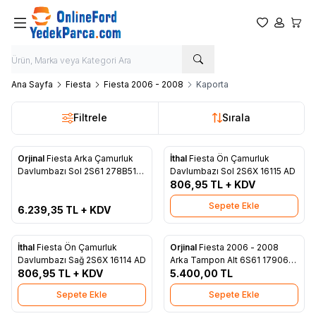
Favorilerim
Hesabım
Sepet
Ana Sayfa
Fiesta
Fiesta 2006 - 2008
Kaporta
Filtrele
Sırala
ükendi
Orjinal
Fiesta Arka Çamurluk
İthal
Fiesta Ön Çamurluk
Favorilere Ekle
Favorilere Ekle
Davlumbazı Sol 2S61 278B51
Davlumbazı Sol 2S6X 16115 AD
AJ
806,95
TL + KDV
Sepete Ekle
6.239,35
TL + KDV
İthal
Fiesta Ön Çamurluk
Orjinal
Fiesta 2006 - 2008
Favorilere Ekle
Favorilere Ekle
Davlumbazı Sağ 2S6X 16114 AD
Arka Tampon Alt 6S61 17906
806,95
TL + KDV
CB55MW
5.400,00
TL
Sepete Ekle
Sepete Ekle