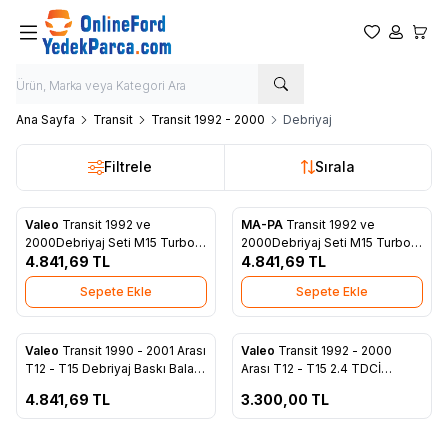
Favorilerim
Hesabım
Sepet
Ana Sayfa
Transit
Transit 1992 - 2000
Debriyaj
Filtrele
Sırala
Valeo
Transit 1992 ve
MA-PA
Transit 1992 ve
Favorilere Ekle
Favorilere Ekle
2000Debriyaj Seti M15 Turbo
2000Debriyaj Seti M15 Turbo
92VT 7L596 AA
4.841,69
TL
92VT 7L596 AA
4.841,69
TL
Sepete Ekle
Sepete Ekle
ükendi
Tükendi
Valeo
Transit 1990 - 2001 Arası
Valeo
Transit 1992 - 2000
Favorilere Ekle
Favorilere Ekle
T12 - T15 Debriyaj Baskı Balata
Arası T12 - T15 2.4 TDCİ
Seti Bilyalı - 88VX 7L596 BA
Debriyaj Seti Baskı Balata -
4.841,69
TL
3.300,00
TL
92VX 7L596 DA