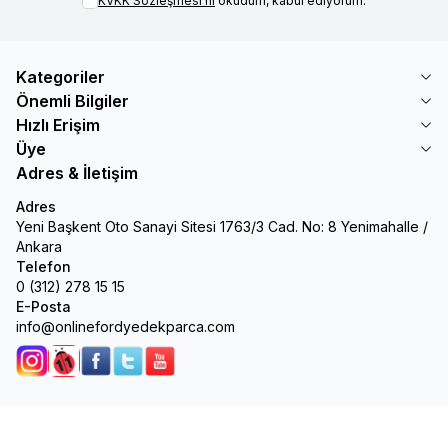
KVKK Sözleşmesi'ni
okudum, kabul ediyorum.
Kategoriler
Önemli Bilgiler
Hızlı Erişim
Üye
Adres & İletişim
Adres
Yeni Başkent Oto Sanayi Sitesi 1763/3 Cad. No: 8 Yenimahalle /
Ankara
Telefon
0 (312) 278 15 15
E-Posta
info@onlinefordyedekparca.com