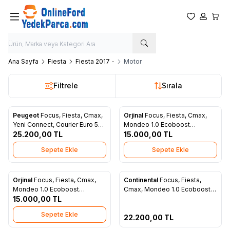
Favorilerim
Hesabım
Sepet
Ana Sayfa
Fiesta
Fiesta 2017 -
Motor
Filtrele
Sırala
Peugeot
Focus, Fiesta, Cmax,
Orjinal
Focus, Fiesta, Cmax,
Yeni
Yeni
Favorilere Ekle
Favorilere Ekle
Yeni Connect, Courier Euro 5
Mondeo 1.0 Ecoboost
Silindir Kapak Komple Dolu
25.200,00
TL
Eksantrik Mili Emme Orjinal
15.000,00
TL
Subaplı Orjinal AV6Q 6C032 AA
CM5G 6A267 AA
Sepete Ekle
Sepete Ekle
Tükendi
Orjinal
Focus, Fiesta, Cmax,
Continental
Focus, Fiesta,
Yeni
Yeni
Favorilere Ekle
Favorilere Ekle
Mondeo 1.0 Ecoboost
Cmax, Mondeo 1.0 Ecoboost
Eksantrik Mili Eksoz Orjinal
15.000,00
TL
Turbo Şarj Komple (CM5G
CM5G 6A269 AB
6K682 GE)
Sepete Ekle
22.200,00
TL