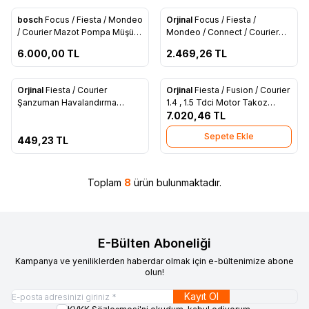
ükendi
Tükendi
bosch
Focus / Fiesta / Mondeo
Orjinal
Focus / Fiesta /
Favorilere Ekle
Favorilere Ekle
/ Courier Mazot Pompa Müşürü
Mondeo / Connect / Courier
(AV6Q 9358 BA)
Motor Üstü Yağ Dolum Kapağı
6.000,00
TL
2.469,26
TL
(AV6Q 6766 AA)
ükendi
Orjinal
Fiesta / Courier
Orjinal
Fiesta / Fusion / Courier
Favorilere Ekle
Favorilere Ekle
Şanzuman Havalandırma
1.4 , 1.5 Tdci Motor Takoz
Borusu (8A6R 7D494 AC)
Bağlantı Braketi (7V2Q 6030
7.020,46
TL
BB)
Sepete Ekle
449,23
TL
Toplam
8
ürün bulunmaktadır.
E-Bülten Aboneliği
Kampanya ve yeniliklerden haberdar olmak için e-bültenimize abone
olun!
Kayıt Ol