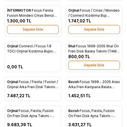
İNTERMOTOR
Focus Fiesta
Orjinal
Focus / Cmax / Mondeo
Yeni
Favorilere Ekle
Favorilere Ekle
Fusion Mondeo Cmax Benzinli
/ Connect Kızdırma Buji
1.300,00
TL
Buji Kablo Tk. YS6F 12280 A1A
Kablosu (4M5Q 6M091 AB)
1.747,02
TL
Sepete Ekle
Sepete Ekle
ükendi
Orjinal
Connect / Focus 1.8
İthal
Focus 1998-2005 İthal Ön
Favorilere Ekle
Favorilere Ekle
TDCI Orijinal Kızdırma Bujisi
Fren Disk Balata Takımı (TAM
(XS4U 6M090 AB)
T2K021 FCS)
800,00
TL
Sepete Ekle
0,00
TL
ükendi
Tükendi
Orjinal
Focus / Fiesta / Fusion /
Bocsh
Focus 1998 - 2005 Arası
Favorilere Ekle
Favorilere Ekle
Orijinal Arka Fren Disk Takımı
Arka Fren Kampana Balata
(C1BC 2A315 AA)
Takımı - 98AX 2200 BE
7.487,22
TL
1.452,51
TL
ükendi
Tükendi
Orjinal
Focus, Fiesta, Fusion
Bocsh
Focus, Fiesta, Fusion
Favorilere Ekle
Favorilere Ekle
Ön Fren Disk Ayna Takımı -
Ön Fren Disk Ayna Takımı -
98AB 1125 BE
98AB 1125 BE
9.683,39
TL
3.631,27
TL