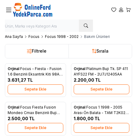
Favorilerim
Hesabım
Sepet
Ana Sayfa
Focus
Focus 1998 - 2002
Bakım Ürünleri
Filtrele
Sırala
Orjinal
Focus - Fiesta - Fusion
Orjinal
Platinum Buji Tk. SP 411
Favorilere Ekle
Favorilere Ekle
1.6 Benzinli Eksantrik Kiti 98AB
AYFS22 FM - 2U7J12405AA
6K288 AA
3.631,27
TL
2.200,00
TL
Sepete Ekle
Sepete Ekle
Orjinal
Focus Fiesta Fusion
Orjinal
Focus 1 1998 - 2005
Favorilere Ekle
Favorilere Ekle
Mondeo Cmax Benzinli Buji
Arası Ön Balata - TAM T2K021
2.500,00
Kablo Tk. YS6F 12280 A1A
TL
FCS
1.800,00
TL
Sepete Ekle
Sepete Ekle