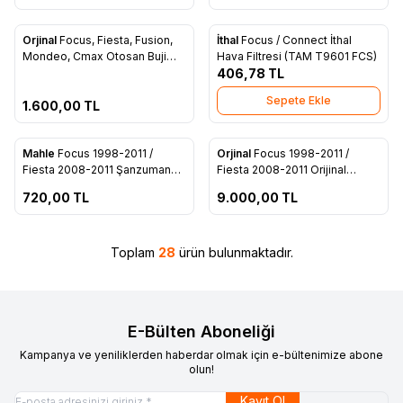
ükendi
Orjinal
Focus, Fiesta, Fusion,
İthal
Focus / Connect İthal
Favorilere Ekle
Favorilere Ekle
Mondeo, Cmax Otosan Buji
Hava Filtresi (TAM T9601 FCS)
Takım - 4M5J 12405 AA
406,78
TL
Sepete Ekle
1.600,00
TL
ükendi
Tükendi
Mahle
Focus 1998-2011 /
Orjinal
Focus 1998-2011 /
Favorilere Ekle
Favorilere Ekle
Fiesta 2008-2011 Şanzuman
Fiesta 2008-2011 Orijinal
Filtresi 4 İleri (4F27E- XS4P
Şanzuman Filtresi 4 İleri 4F27E
720,00
TL
9.000,00
TL
7B155 AC)
(XS4P 7B155 AC)
Toplam
28
ürün bulunmaktadır.
E-Bülten Aboneliği
Kampanya ve yeniliklerden haberdar olmak için e-bültenimize abone
olun!
Kayıt Ol