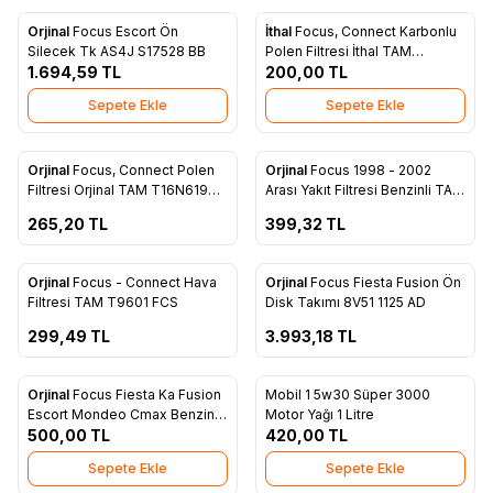
Orjinal
Focus Escort Ön
İthal
Focus, Connect Karbonlu
Favorilere Ekle
Favorilere Ekle
Silecek Tk AS4J S17528 BB
Polen Filtresi İthal TAM
1.694,59
TL
T16N619 FCS
200,00
TL
Sepete Ekle
Sepete Ekle
ükendi
Tükendi
Orjinal
Focus, Connect Polen
Orjinal
Focus 1998 - 2002
Favorilere Ekle
Favorilere Ekle
Filtresi Orjinal TAM T16N619
Arası Yakıt Filtresi Benzinli TAM
FCS
T9155 FCS
265,20
TL
399,32
TL
ükendi
Tükendi
Orjinal
Focus - Connect Hava
Orjinal
Focus Fiesta Fusion Ön
Favorilere Ekle
Favorilere Ekle
Filtresi TAM T9601 FCS
Disk Takımı 8V51 1125 AD
299,49
TL
3.993,18
TL
Orjinal
Focus Fiesta Ka Fusion
Mobil 1 5w30 Süper 3000
Yeni
Favorilere Ekle
Favorilere Ekle
Escort Mondeo Cmax Benzinli
Motor Yağı 1 Litre
Yağ Filtresi 978M 6714 B7A
500,00
TL
420,00
TL
Sepete Ekle
Sepete Ekle