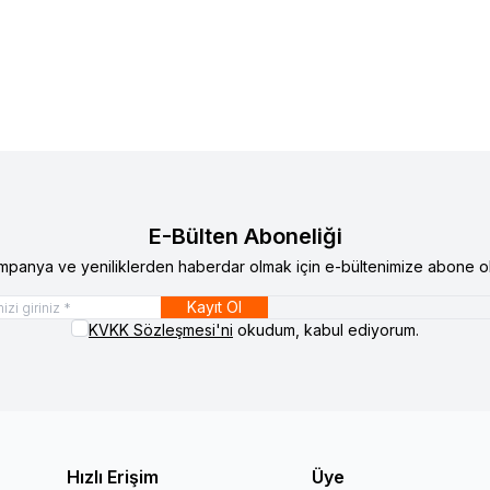
E-Bülten Aboneliği
mpanya ve yeniliklerden haberdar olmak için e-bültenimize abone ol
Kayıt Ol
KVKK Sözleşmesi'ni
okudum, kabul ediyorum.
Hızlı Erişim
Üye