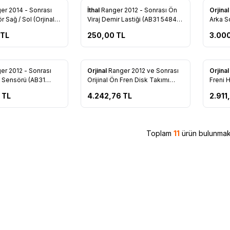
er 2014 - Sonrası
İthal
Ranger 2012 - Sonrası Ön
Orjina
re Ekle
Favorilere Ekle
Favo
 Sağ / Sol (Orjinal)
Viraj Demir Lastiği (AB31 5484
Arka S
5 GB)
BB)
2C216 
TL
250,00
TL
3.00
Tükendi
er 2012 - Sonrası
Orjinal
Ranger 2012 ve Sonrası
Orjina
re Ekle
Favorilere Ekle
Favo
 Sensörü (AB31
Orijinal Ön Fren Disk Takımı
Freni 
(AB31 1215 BC)
TL
4.242,76
TL
2.911
Toplam
11
ürün bulunmakt