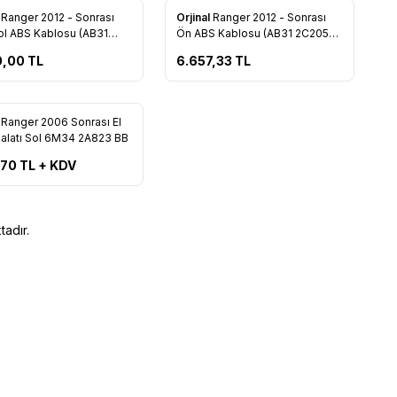
l
Ranger 2012 - Sonrası
Orjinal
Ranger 2012 - Sonrası
rilere Ekle
Favorilere Ekle
ol ABS Kablosu (AB31
Ön ABS Kablosu (AB31 2C205
AD)
AC)
0,00
TL
6.657,33
TL
l
Ranger 2006 Sonrası El
rilere Ekle
Halatı Sol 6M34 2A823 BB
,70
TL + KDV
adır.