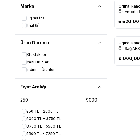
Marka
Yeni
Orjinal
Rang
Favorile
Ön Amortisör
(DB39 1804
Orjinal
(6)
5.520,00
İthal
(5)
Ürün Durumu
Orjinal
Rang
Favorile
Ön Sağ ABS
2C204 AC)
Stoktakiler
9.000,00
Yeni Ürünler
İndirimli Ürünler
Fiyat Aralığı
250 TL - 2000 TL
2000 TL - 3750 TL
3750 TL - 5500 TL
5500 TL - 7250 TL