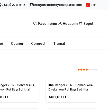
0 (312) 278 15 15
info@onlinefordyedekparca.com
TR
Favorilerim
Hesabım
Sepetim
er
Courier
Connect
Transit
Yeni
nger 2012 - Sonrası 4x4
İthal
Ranger 2012 - Sonrası 4x4
rilere Ekle
Favorilere Ekle
yon Rot Başı Sol İthal
Direksiyon Rot Başı Sağ İthal
3289 BA
AB31 3290 BA
00
TL
408,00
TL
Tükendi