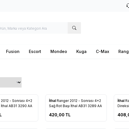
Fusion
Escort
Mondeo
Kuga
C-Max
Rang
Tükendi
Tükendi
Yeni
Yeni
 2012 - Sonrası 4x2
İthal
Ranger 2012 - Sonrası 4x2
İthal
Ra
re Ekle
Favorilere Ekle
Favo
ı İthal AB31 3290 AA
Sağ Rot Başı İthal AB31 3289 AA
Direksi
AB31 
L
420,00
TL
408,