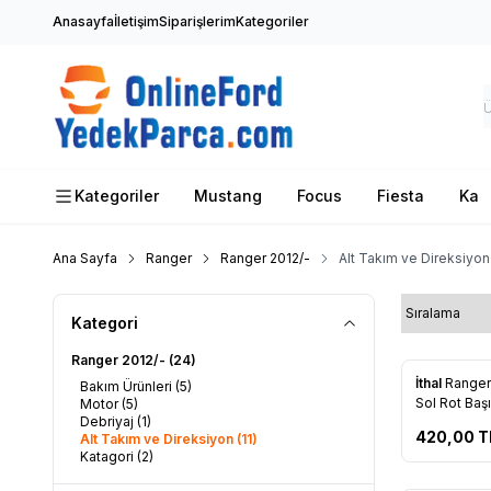
Anasayfa
İletişim
Siparişlerim
Kategoriler
Kategoriler
Mustang
Focus
Fiesta
Ka
Ana Sayfa
Ranger
Ranger 2012/-
Alt Takım ve Direksiyon
Kategori
Ranger 2012/-
(24)
Yeni
İthal
Ranger
Bakım Ürünleri
(5)
Favorile
Sol Rot Baş
Motor
(5)
Debriyaj
(1)
420,00
T
Alt Takım ve Direksiyon
(11)
Katagori
(2)