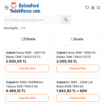
Favorilerim
Hesabım
Sepet
Ana Sayfa
Ka
Filtrele
Sırala
Orjinal
Fiesta 1999 - 2001 Ön
Orjinal
Fiesta 1996 -1999 Ön
Favorilere Ekle
Favorilere Ekle
Balata TAM T2K021 FSTS
Balata TAM T2K021 FSTE
2.000,00
TL
2.000,00
TL
Sepete Ekle
Sepete Ekle
Orjinal
Ka 1996-2008Motor
Orjinal
Ka 1996 - 2008 Luk
Favorilere Ekle
Favorilere Ekle
Takozu XS51 7M124 AD
Baskı 81AB 7563 EA
6.389,10
TL
1.663,83
TL + KDV
Sepete Ekle
Sepete Ekle