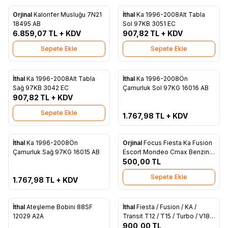
Orjinal
Kalorifer Musluğu 7N21
İthal
Ka 1996-2008Alt Tabla
Favorilere Ekle
Favorilere Ekle
18495 AB
Sol 97KB 3051 EC
6.859,07
TL + KDV
907,82
TL + KDV
Sepete Ekle
Sepete Ekle
Tükendi
İthal
Ka 1996-2008Alt Tabla
İthal
Ka 1996-2008Ön
Favorilere Ekle
Favorilere Ekle
Sağ 97KB 3042 EC
Çamurluk Sol 97KG 16016 AB
907,82
TL + KDV
Sepete Ekle
1.767,98
TL + KDV
ükendi
İthal
Ka 1996-2008Ön
Orjinal
Focus Fiesta Ka Fusion
Favorilere Ekle
Favorilere Ekle
Çamurluk Sağ 97KG 16015 AB
Escort Mondeo Cmax Benzinli
Yağ Filtresi 978M 6714 B7A
500,00
TL
Sepete Ekle
1.767,98
TL + KDV
ükendi
İthal
Ateşleme Bobini 88SF
İthal
Fiesta / Fusion / KA /
Favorilere Ekle
Favorilere Ekle
12029 A2A
Transit T12 / T15 / Turbo / V184
/ V347 Kalorifer Musluğu İthal
900,00
TL