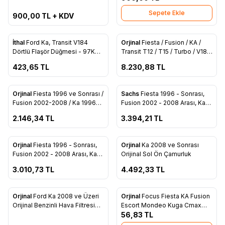
(7N21 18495 AC)
Sepete Ekle
900,00
TL + KDV
ükendi
Tükendi
İthal
Ford Ka, Transit V184
Orjinal
Fiesta / Fusion / KA /
Yeni
Favorilere Ekle
Favorilere Ekle
Dörtlü Flaşör Düğmesi - 97KG
Transit T12 / T15 / Turbo / V184
13A350 AC
/ V347 Kalorifer Musluğu (7N21
423,65
TL
8.230,88
TL
18495 AC)
ükendi
Tükendi
Orjinal
Fiesta 1996 ve Sonrası /
Sachs
Fiesta 1996 - Sonrası,
Favorilere Ekle
Favorilere Ekle
Fusion 2002-2008 / Ka 1996-
Fusion 2002 - 2008 Arası, Ka
2002 Orijinal Debriyaj Seti
1996 - 2002 Arası Debriyaj Seti
2.146,34
TL
3.394,21
TL
(Benzinli) (8V21 7540 A1E)
Benzinli - 8V21 7540 A1E
ükendi
Tükendi
Orjinal
Fiesta 1996 - Sonrası,
Orjinal
Ka 2008 ve Sonrası
Favorilere Ekle
Favorilere Ekle
Fusion 2002 - 2008 Arası, Ka
Orijinal Sol Ön Çamurluk
1996 - 2002 Arası Debriyaj Seti
3.010,73
TL
4.492,33
TL
- 2S61 7540 BG
ükendi
Orjinal
Ford Ka 2008 ve Üzeri
Orjinal
Focus Fiesta KA Fusion
Favorilere Ekle
Favorilere Ekle
Orijinal Benzinli Hava Filtresi
Escort Mondeo Kuga Cmax
(9S51 9601 A1A)
Benzinli Karter Tapası
56,83
TL