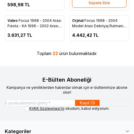
Sepete Ekle
598,98
TL
ükendi
Tükendi
Valeo
Focus 1998 - 2004 Arası
Orjinal
Focus 1998 - 2004
Favorilere Ekle
Favorilere Ekle
Fiesta - KA 1996 - 2002 Arası
Model Arası Debriyaj Rulmanı (
Debriyaj Bilyası - XS41 7A564
Bilyası ) - XS41 7A564 EA
3.631,27
TL
4.442,42
TL
EA
Toplam
22
ürün bulunmaktadır.
E-Bülten Aboneliği
Kampanya ve yeniliklerden haberdar olmak için e-bültenimize abone
olun!
Kayıt Ol
KVKK Sözleşmesi'ni
okudum, kabul ediyorum.
Kategoriler