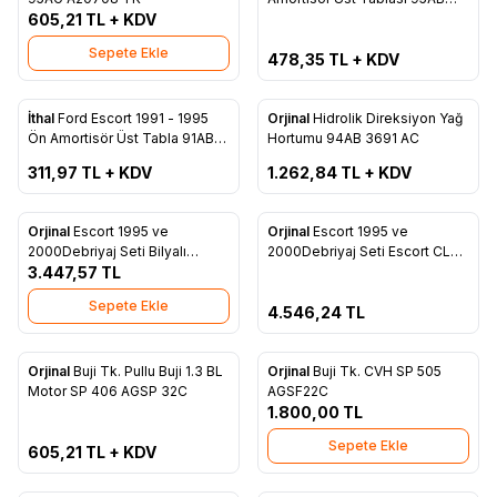
Favorilere Ekle
Favorilere Ekle
605,21
TL + KDV
3K155 AD
Sepete Ekle
478,35
TL + KDV
ükendi
Tükendi
İthal
Ford Escort 1991 - 1995
Orjinal
Hidrolik Direksiyon Yağ
Favorilere Ekle
Favorilere Ekle
Ön Amortisör Üst Tabla 91AB
Hortumu 94AB 3691 AC
3K155 AB
311,97
TL + KDV
1.262,84
TL + KDV
Tükendi
Orjinal
Escort 1995 ve
Orjinal
Escort 1995 ve
Favorilere Ekle
Favorilere Ekle
2000Debriyaj Seti Bilyalı
2000Debriyaj Seti Escort CL
3.447,57
TL
Escort CLX 95AX 7L596 AA
Bilyalı 95FX 7L596 AA
Sepete Ekle
4.546,24
TL
ükendi
Orjinal
Buji Tk. Pullu Buji 1.3 BL
Orjinal
Buji Tk. CVH SP 505
Favorilere Ekle
Favorilere Ekle
Motor SP 406 AGSP 32C
AGSF22C
1.800,00
TL
Sepete Ekle
605,21
TL + KDV
Tükendi