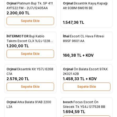
Orjinal
Platinum Buji Tk. SP 411
Orjinal
Eksantrik Kayış Kapağı
Favorilere Ekle
Favorilere Ekle
AYFS22 FM - 2U7J12405AA
Alt 938M 6M016 BE
2.200,00
TL
Sepete Ekle
1.547,36
TL
Tükendi
İNTERMOTOR
Buji Kablo
İthal
Escort CL Hava Filtresi
Favorilere Ekle
Favorilere Ekle
Takımı Escort CLX 1U2J 12280
89SF 9601 AA
G1A
1.200,00
TL
Sepete Ekle
166,38
TL + KDV
Orjinal
Eksantrik Kit YS7J 6268
Orjinal
Ön Balata Escort 97AX
Favorilere Ekle
Favorilere Ekle
C1A
2K021 A2B
2.576,20
TL
1.458,33
TL + KDV
Sepete Ekle
Sepete Ekle
ükendi
Orjinal
Arka Balata 91AB 2200
bosch
Focus Escort Ön
Favorilere Ekle
Favorilere Ekle
L2A
Silecek Tk YS4J S17528 BB
1.694,59
TL