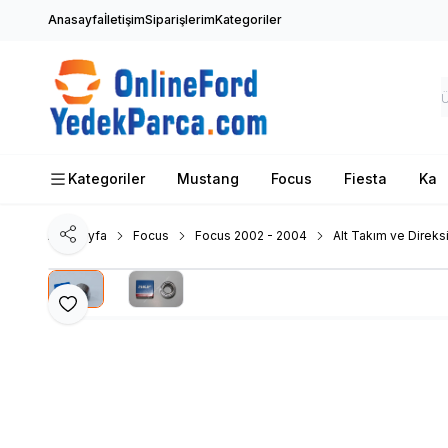
Anasayfa
İletişim
Siparişlerim
Kategoriler
Kategoriler
Mustang
Focus
Fiesta
Ka
Ana Sayfa
Focus
Focus 2002 - 2004
Alt Takım ve Direks
Paylaş
Favoriye Ekle