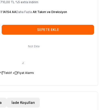
.710,00
TL
%
5
extra indirim
1 1A154 AA
Daha Fazla
Alt Takım ve Direksiyon
SEPETE EKLE
Not Ekle
Teklif +
Fiyat Alarmı
a
İade Koşulları