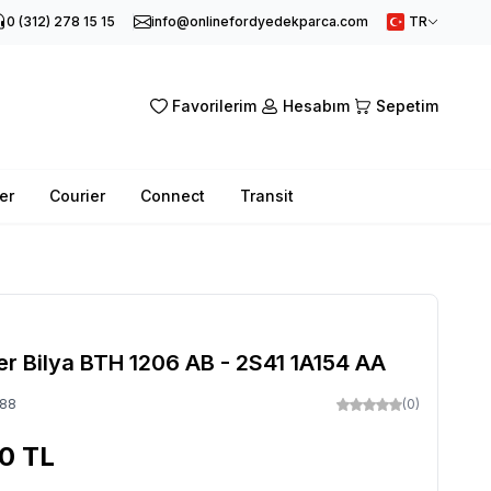
0 (312) 278 15 15
info@onlinefordyedekparca.com
TR
Favorilerim
Hesabım
Sepetim
er
Courier
Connect
Transit
er Bilya BTH 1206 AB - 2S41 1A154 AA
88
(0)
00
TL