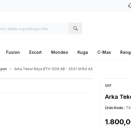
Fusion
Escort
Mondeo
Kuga
C-Max
Rang
iyon
Arka Teker Bilya BTH 1206 AB - 2S41 1A154 AA
SKF
Arka Tek
Ürün Kodu :
T6
1.800,