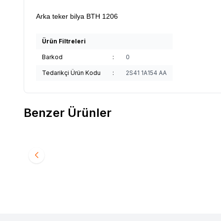
Arka teker bilya BTH 1206
Ürün Filtreleri
Barkod
:
0
Tedarikçi Ürün Kodu
:
2S41 1A154 AA
Benzer Ürünler
Orjinal
Arka Denge Kolu BV61 5K743 AA
Orjinal
Favorilere Ekle
Favori
3.631,27
TL
1.010,