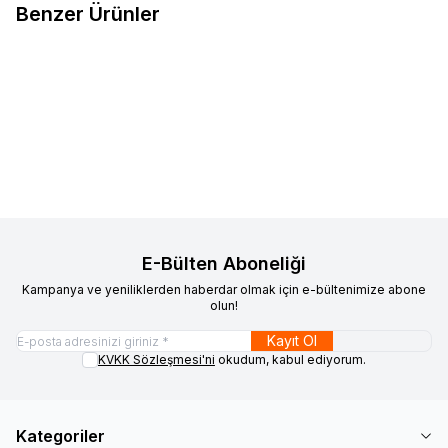
Benzer Ürünler
İthal
Alt Tabla Sol <br> 2S61
İthal
Hidrolik Direksiyon Deposu
Favorilere Ekle
Favorilere Ekle
3051 DA
2S6C 3531 BC
1.452,51
TL
2.100,00
TL
Sepete Ekle
Sepete Ekle
E-Bülten Aboneliği
Kampanya ve yeniliklerden haberdar olmak için e-bültenimize abone
olun!
Kayıt Ol
KVKK Sözleşmesi'ni
okudum, kabul ediyorum.
Kategoriler