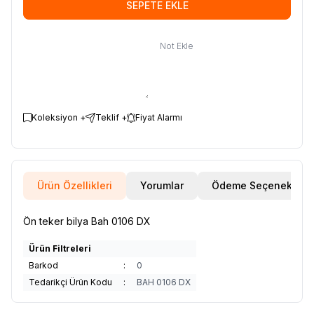
SEPETE EKLE
Not Ekle
Koleksiyon +
Teklif +
Fiyat Alarmı
Ürün Özellikleri
Yorumlar
Ödeme Seçenekleri
Ön teker bilya Bah 0106 DX
Ürün Filtreleri
Barkod
:
0
Tedarikçi Ürün Kodu
:
BAH 0106 DX