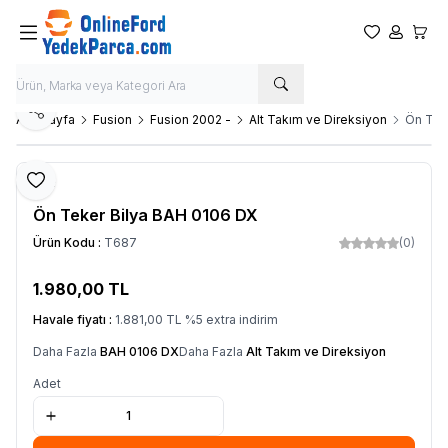
Favorilerim
Hesabım
Sepet
Paylaş
Ana Sayfa
Fusion
Fusion 2002 -
Alt Takım ve Direksiyon
Ön Tek
Favoriye Ekle
SKF
Ön Teker Bilya BAH 0106 DX
Ürün Kodu :
T687
(0)
1.980,00
TL
SEPETE EKLE
Havale fiyatı :
1.881,00
TL
%
5
extra indirim
Daha Fazla
BAH 0106 DX
Daha Fazla
Alt Takım ve Direksiyon
Adet