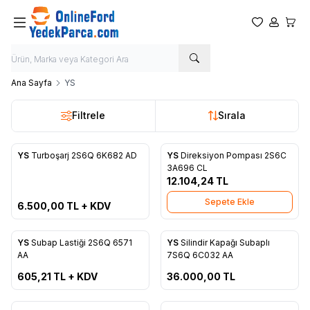
Favorilerim
Hesabım
Sepet
Ana Sayfa
YS
Filtrele
Sırala
ükendi
YS
Turboşarj 2S6Q 6K682 AD
YS
Direksiyon Pompası 2S6C
Favorilere Ekle
Favorilere Ekle
3A696 CL
12.104,24
TL
Sepete Ekle
6.500,00
TL + KDV
ükendi
Tükendi
YS
Subap Lastiği 2S6Q 6571
YS
Silindir Kapağı Subaplı
Favorilere Ekle
Favorilere Ekle
AA
7S6Q 6C032 AA
605,21
TL + KDV
36.000,00
TL
Tükendi