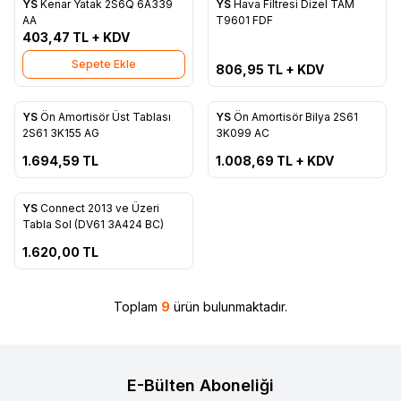
YS
Kenar Yatak 2S6Q 6A339
YS
Hava Filtresi Dizel TAM
Favorilere Ekle
Favorilere Ekle
AA
T9601 FDF
403,47
TL + KDV
Sepete Ekle
806,95
TL + KDV
ükendi
Tükendi
YS
Ön Amortisör Üst Tablası
YS
Ön Amortisör Bilya 2S61
Favorilere Ekle
Favorilere Ekle
2S61 3K155 AG
3K099 AC
1.694,59
TL
1.008,69
TL + KDV
ükendi
YS
Connect 2013 ve Üzeri
Favorilere Ekle
Tabla Sol (DV61 3A424 BC)
1.620,00
TL
Toplam
9
ürün bulunmaktadır.
E-Bülten Aboneliği