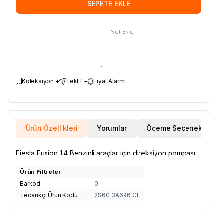
SEPETE EKLE
Not Ekle
Koleksiyon +
Teklif +
Fiyat Alarmı
Ürün Özellikleri
Yorumlar
Ödeme Seçenekleri
Fiesta Fusion 1.4 Benzinli araçlar için direksiyon pompası.
Ürün Filtreleri
Barkod
:
0
Tedarikçi Ürün Kodu
:
2S6C 3A696 CL