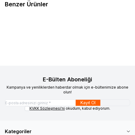
Benzer Ürünler
İthal
Alt Tabla Sol <br> 2S61
İthal
Hidrolik Direksiyon Deposu
Favorilere Ekle
Favorilere Ekle
3051 DA
2S6C 3531 BC
1.452,51
TL
2.100,00
TL
Sepete Ekle
Sepete Ekle
E-Bülten Aboneliği
Kampanya ve yeniliklerden haberdar olmak için e-bültenimize abone
olun!
Kayıt Ol
KVKK Sözleşmesi'ni
okudum, kabul ediyorum.
Kategoriler