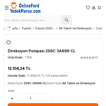
Favorilerim
Hesabım
Sepet
Paylaş
Ana Sayfa
Fusion
Fusion 2002 -
Alt Takım ve Direksiyon
Direks
Favoriye Ekle
YS
Direksiyon Pompası 2S6C 3A696 CL
Ürün Kodu :
T169
(0)
12.104,24
TL
SEPETE EKLE
Havale fiyatı :
11.499,03
TL
%
5
extra indirim
Daha Fazla
2S6C 3A696 CL
Daha Fazla
Alt Takım ve Direksiyon
Adet