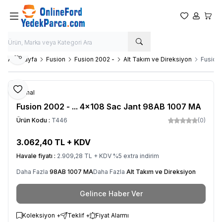
Favorilerim
Hesabım
Sepet
Paylaş
Ana Sayfa
Fusion
Fusion 2002 -
Alt Takım ve Direksiyon
Fusion 
Favoriye Ekle
Orjinal
Fusion 2002 - ... 4x108 Sac Jant 98AB 1007 MA
Ürün Kodu :
T446
(0)
3.062,40
TL + KDV
Havale fiyatı :
2.909,28
TL + KDV
%
5
extra indirim
Daha Fazla
98AB 1007 MA
Daha Fazla
Alt Takım ve Direksiyon
Gelince Haber Ver
Koleksiyon +
Teklif +
Fiyat Alarmı