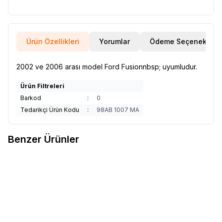
Ürün Özellikleri
Yorumlar
Ödeme Seçenekleri
2002 ve 2006 arası model Ford Fusionnbsp; uyumludur.
Ürün Filtreleri
Barkod
:
0
Tedarikçi Ürün Kodu
:
98AB 1007 MA
Benzer Ürünler
İthal
Alt Tabla Sol <br> 2S61
İthal
Hidrolik Direksiyon Deposu
Favorilere Ekle
Favorilere Ekle
3051 DA
2S6C 3531 BC
1.452,51
TL
2.100,00
TL
Sepete Ekle
Sepete Ekle